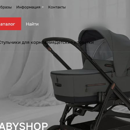
бразы
Информация
Контакты
аталог
Стульчики для кормления
Детские кроватки
OBABYSHOP