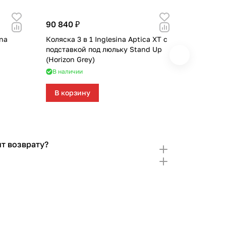
90 840 ₽
90 840 
ina
Коляска 3 в 1 Inglesina Aptica XT с
Коляска 3
подставкой под люльку Stand Up
подставк
(Horizon Grey)
(Polar Bl
В наличии
В налич
В корзину
В кор
т возврату?