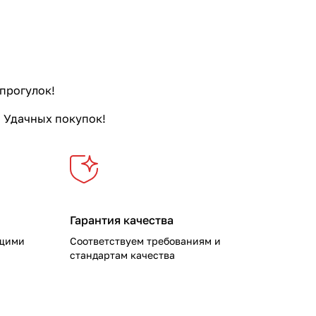
111
36
296
177
166
12
 прогулок!
33
4
. Удачных покупок!
38
Гарантия качества
ущими
Соответствуем требованиям и
стандартам качества