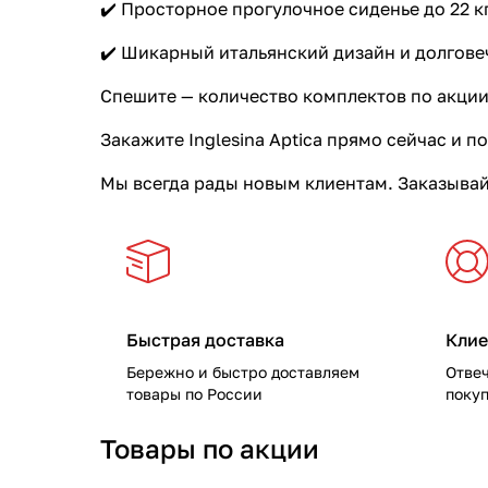
✔️ Просторное прогулочное сиденье до 22 к
Мягкая мебель
Подвесные игрушки и растяжки
✔️ Шикарный итальянский дизайн и долгов
Манежи
Спортивные комплексы и инвентарь
Спешите — количество комплектов по акции
Шезлонги и электрокачели
Творчество
Закажите Inglesina Aptica прямо сейчас и 
Увлажнители воздуха
Хранение игрушек
Мы всегда рады новым клиентам. Заказывай
Качалки
Быстрая доставка
Клие
Бережно и быстро доставляем
Отве
товары по России
покуп
Товары по акции