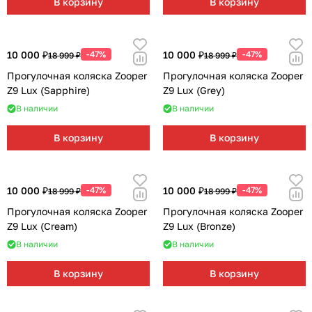
В корзину
В корзину
Мягкая мебель
Подвесные игрушки и растяжки
11
3
Манежи
Спортивные комплексы и инвентарь
29
17
10 000 ₽
-47%
10 000 ₽
-47%
18 999 ₽
18 999 ₽
Шезлонги и электрокачели
Творчество
16
1
Прогулочная коляска Zooper
Прогулочная коляска Zooper
Z9 Lux (Sapphire)
Z9 Lux (Grey)
Увлажнители воздуха
Хранение игрушек
3
В наличии
В наличии
В корзину
В корзину
Качалки
3
10 000 ₽
-47%
10 000 ₽
-47%
18 999 ₽
18 999 ₽
Прогулочная коляска Zooper
Прогулочная коляска Zooper
Z9 Lux (Cream)
Z9 Lux (Bronze)
В наличии
В наличии
В корзину
В корзину