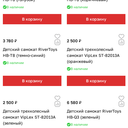
Мягкая мебель
Подвесные игрушки и растяжки
11
3
В наличии
В наличии
Манежи
Спортивные комплексы и инвентарь
29
17
В корзину
В корзину
Шезлонги и электрокачели
Творчество
16
1
3 780 ₽
2 500 ₽
Увлажнители воздуха
Хранение игрушек
3
Детский самокат RiverToys
Детский трехколесный
HB-T8 (темно-синий)
самокат VipLex ST-82013А
Качалки
3
(оранжевый)
В наличии
В наличии
В корзину
В корзину
2 500 ₽
6 580 ₽
Детский трехколесный
Детский самокат RiverToys
самокат VipLex ST-82013А
HB-Q3 (зеленый)
(зеленый)
В наличии