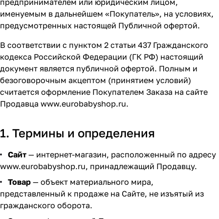
предпринимателем или юридическим лицом,
Комплектующие для колясок
Автокресла группы 2/3 (15-36 кг)
Комоды и тумбы
Самокаты
Конструкторы и пазлы
Поильники и чашки
Горшки и накладки на унитаз
Сумки для мамы
62
16
56
35
11
13
4
5
именуемым в дальнейшем «Покупатель», на условиях,
предусмотренных настоящей Публичной офертой.
Автокресла группы 3 (22-36 кг) (Бустеры)
Пеленальные столики и доски
Скейтборды
Куклы и аксессуары
Аспираторы
21
4
5
2
В соответствии с пунктом 2 статьи 437 Гражданского
Базы ISOFIX
Коконы и позиционеры
Транспорт для зимы
Мобили
Косметика и средства гигиены
24
5
2
7
7
кодекса Российской Федерации (ГК РФ) настоящий
документ является публичной офертой. Полным и
безоговорочным акцептом (принятием условий)
Аксессуары для автокресел и автомобиля
Матрасы и наматрасники
Электромобили
Музыкальные игрушки
Ножницы, расчески, предметы ухода
13
31
17
4
3
считается оформление Покупателем Заказа на сайте
Продавца
www.eurobabyshop.ru
.
Постельные принадлежности
Ходунки
Мягкие игрушки
Подгузники
108
26
10
3
Аксессуары для мебели
Сюжетные игры и симуляторы
Прорезыватели
17
6
6
1. Термины и определения
Ковры и напольный текстиль
Погремушки, пищалки
Термометры, весы
10
19
4
Сайт
— интернет-магазин, расположенный по адресу
www.eurobabyshop.ru
, принадлежащий Продавцу.
Мебельные гарнитуры
Развивающие игрушки
Утилизаторы подгузников
6
1
Товар
— объект материального мира,
представленный к продаже на Сайте, не изъятый из
Cтолы, стулья, подставки
Игровые коврики
10
14
гражданского оборота.