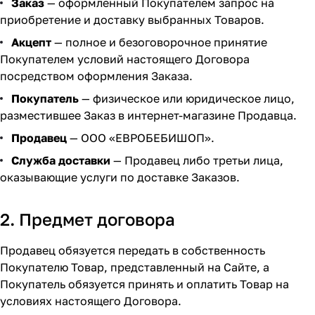
Заказ
— оформленный Покупателем запрос на
Мягкая мебель
Подвесные игрушки и растяжки
11
3
приобретение и доставку выбранных Товаров.
Манежи
Спортивные комплексы и инвентарь
29
17
Акцепт
— полное и безоговорочное принятие
Покупателем условий настоящего Договора
посредством оформления Заказа.
Шезлонги и электрокачели
Творчество
16
1
Покупатель
— физическое или юридическое лицо,
Увлажнители воздуха
Хранение игрушек
3
разместившее Заказ в интернет-магазине Продавца.
Продавец
— ООО «ЕВРОБЕБИШОП».
Качалки
3
Служба доставки
— Продавец либо третьи лица,
оказывающие услуги по доставке Заказов.
2. Предмет договора
Продавец обязуется передать в собственность
Покупателю Товар, представленный на Сайте, а
Покупатель обязуется принять и оплатить Товар на
условиях настоящего Договора.