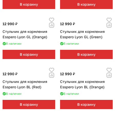
Мягкая мебель
Подвесные игрушки и растяжки
11
3
o
В корзину
В корзину
Din
er
Манежи
Спортивные комплексы и инвентарь
29
17
(Bl
ack
12 990 ₽
12 990 ₽
Шезлонги и электрокачели
Творчество
16
1
/W
Стульчик для кормления
Стульчик для кормления
hit
Esspero Lyon GL (Orange)
Esspero Lyon GL (Green)
e)
Увлажнители воздуха
Хранение игрушек
3
В наличии
В наличии
Качалки
3
В корзину
В корзину
12 990 ₽
12 990 ₽
Стульчик для кормления
Стульчик для кормления
Esspero Lyon BL (Red)
Esspero Lyon BL (Orange)
В наличии
В наличии
В корзину
В корзину