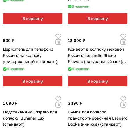
В наличии
В наличии
В корзину
В корзину
600 ₽
18 090 ₽
Держатель для телефона
Конверт в коляску меховой
Esspero на коляску
Esspero Icelandic Sheep
универсальный (стандарт)
Flowers (натуральный мех)
(стандарт)
В наличии
В наличии
В корзину
В корзину
1 690 ₽
3 190 ₽
Подстаканник Esspero для
Сумка для колясок
коляски Summer Lux
транспортировочная Esspero
(стандарт)
Books (книжка) (стандарт)