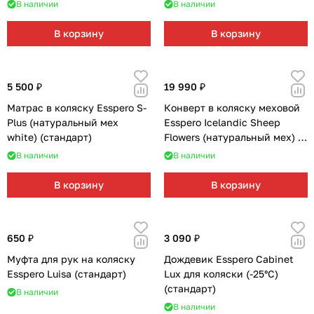
В наличии
В наличии
В корзину
В корзину
5 500 ₽
19 990 ₽
Матрас в коляску Esspero S-
Конверт в коляску меховой
Plus (натуральный мех
Esspero Icelandic Sheep
white) (стандарт)
Flowers (натуральный мех) +
Сумка на коляску (стандарт)
В наличии
В наличии
В корзину
В корзину
650 ₽
3 090 ₽
Муфта для рук на коляску
Дождевик Esspero Cabinet
Esspero Luisa (стандарт)
Lux для коляски (-25°С)
(стандарт)
В наличии
В наличии