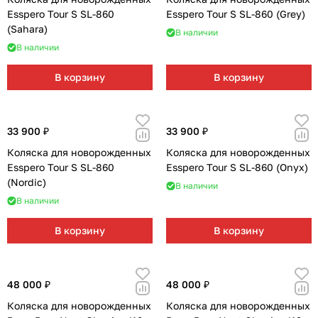
Мягкая мебель
Подвесные игрушки и растяжки
11
3
Esspero Tour S SL-860
Esspero Tour S SL-860 (Grey)
(Sahara)
В наличии
Манежи
Спортивные комплексы и инвентарь
29
17
В наличии
Шезлонги и электрокачели
Творчество
16
1
В корзину
В корзину
Увлажнители воздуха
Хранение игрушек
3
33 900 ₽
33 900 ₽
Качалки
3
Коляска для новорожденных
Коляска для новорожденных
Esspero Tour S SL-860
Esspero Tour S SL-860 (Onyx)
(Nordic)
В наличии
В наличии
В корзину
В корзину
48 000 ₽
48 000 ₽
Коляска для новорожденных
Коляска для новорожденных