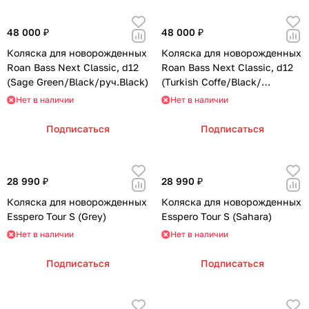
48 000 ₽
48 000 ₽
Коляска для новорожденных
Коляска для новорожденных
Roan Bass Next Classic, d12
Roan Bass Next Classic, d12
(Sage Green/Black/руч.Black)
(Turkish Coffe/Black/
руч.Cappuccino)
Нет в наличии
Нет в наличии
Подписаться
Подписаться
28 990 ₽
28 990 ₽
Коляска для новорожденных
Коляска для новорожденных
Esspero Tour S (Grey)
Esspero Tour S (Sahara)
Нет в наличии
Нет в наличии
Подписаться
Подписаться