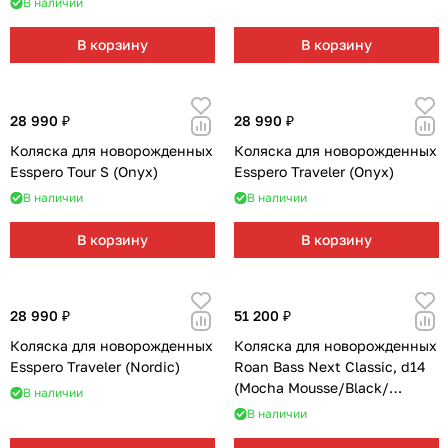
В наличии
В корзину
В корзину
28 990 ₽
28 990 ₽
Коляска для новорожденных
Коляска для новорожденных
Esspero Tour S (Onyx)
Esspero Traveler (Onyx)
В наличии
В наличии
В корзину
В корзину
28 990 ₽
51 200 ₽
Коляска для новорожденных
Коляска для новорожденных
Esspero Traveler (Nordic)
Roan Bass Next Classic, d14
(Mocha Mousse/Black/
В наличии
руч.Cappuccino)
В наличии