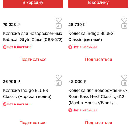
В корзину
В корзину
79 328 ₽
26 799 ₽
Коляска для новорожденных
Коляска Indigo BLUES
Bebecar Stylo Class (CBS-672)
Classic (мятный)
Нет в наличии
Нет в наличии
Подписаться
Подписаться
26 799 ₽
48 000 ₽
Коляска Indigo BLUES
Коляска для новорожденных
Classic (морская волна)
Roan Bass Next Classic, d12
(Mocha Mousse/Black/
Нет в наличии
руч.Cappuccino)
Нет в наличии
Подписаться
Подписаться