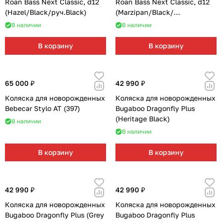
Roan Bass Next Classic, d12
Roan Bass Next Classic, d12
(Hazel/Black/руч.Black)
(Marzipan/Black/
руч.Cappuccino)
В наличии
В наличии
В корзину
В корзину
65 000 ₽
42 990 ₽
Коляска для новорожденных
Коляска для новорожденных
Bebecar Stylo AT (397)
Bugaboo Dragonfly Plus
(Heritage Black)
В наличии
В наличии
В корзину
В корзину
42 990 ₽
42 990 ₽
Коляска для новорожденных
Коляска для новорожденных
Bugaboo Dragonfly Plus (Grey
Bugaboo Dragonfly Plus