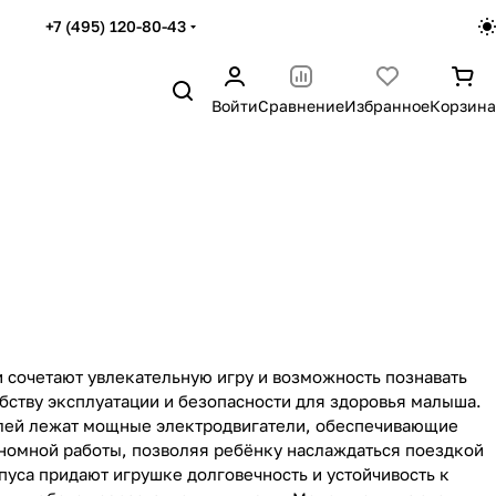
+7 (495) 120-80-43
Войти
Сравнение
Избранное
Корзина
1046
255
371
137
84
36
58
18
81
854
305
143
147
46
56
74
91
75
997
34
34
29
57
57
15
75
0
287
117
39
83
30
33
67
32
57
1046
143
118
65
61
47
22
15
72
 сочетают увлекательную игру и возможность познавать
ству эксплуатации и безопасности для здоровья малыша.
161
141
56
39
22
16
23
77
елей лежат мощные электродвигатели, обеспечивающие
номной работы, позволяя ребёнку наслаждаться поездкой
869
194
330
119
58
31
2
7
уса придают игрушке долговечность и устойчивость к