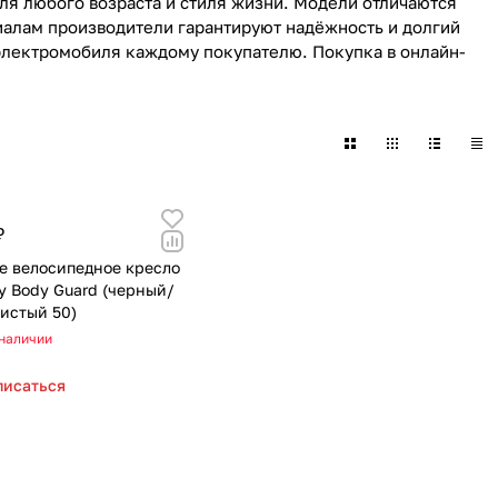
я любого возраста и стиля жизни. Модели отличаются
622
168
562
351
116
133
46
51
алам производители гарантируют надёжность и долгий
электромобиля каждому покупателю. Покупка в онлайн-
219
40
58
23
8
244
59
28
74
79
139
319
174
48
35
₽
1084
269
102
33
е велосипедное кресло
y Body Guard (черный/
170
66
67
истый 50)
 наличии
104
192
40
писаться
68
17
0
103
143