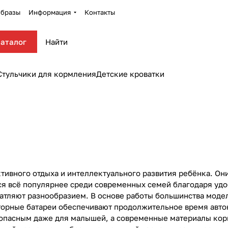
бразы
Информация
Контакты
аталог
Стульчики для кормления
Детские кроватки
ивного отдыха и интеллектуального развития ребёнка. Они
я всё популярнее среди современных семей благодаря удоб
чатляют разнообразием. В основе работы большинства мод
торные батареи обеспечивают продолжительное время авто
опасным даже для малышей, а современные материалы корп