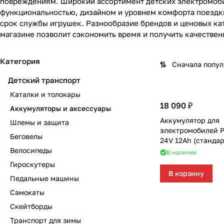
повреждениям. Широкий ассортимент детских электромобил
Комплектующие для колясок
Автокресла группы 2/3 (15-36 кг)
Комоды и тумбы
Самокаты
Конструкторы и пазлы
Поильники и чашки
Горшки и накладки на унитаз
Сумки для мамы
функциональностью, дизайном и уровнем комфорта поездки
срок службы игрушек. Разнообразие брендов и ценовых ка
Автокресла группы 3 (22-36 кг) (Бустеры)
Пеленальные столики и доски
Скейтборды
Куклы и аксессуары
Аспираторы
магазине позволит сэкономить время и получить качествен
Базы ISOFIX
Коконы и позиционеры
Транспорт для зимы
Мобили
Косметика и средства гигиены
Категория
Сначала попу
Детский транспорт
Аксессуары для автокресел и автомобиля
Матрасы и наматрасники
Электромобили
Музыкальные игрушки
Ножницы, расчески, предметы ухода
Каталки и толокары
18 090 ₽
Постельные принадлежности
Ходунки
Мягкие игрушки
Подгузники
Аккумуляторы и аксессуары
Аккумулятор для
Шлемы и защита
Аксессуары для мебели
Сюжетные игры и симуляторы
Прорезыватели
электромобилей P
Беговелы
24V 12Ah (стандар
Велосипеды
В наличии
Ковры и напольный текстиль
Погремушки, пищалки
Термометры, весы
Гироскутеры
В корзину
Педальные машины
Мебельные гарнитуры
Развивающие игрушки
Утилизаторы подгузников
Самокаты
Cтолы, стулья, подставки
Игровые коврики
Скейтборды
Транспорт для зимы