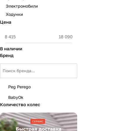
Мягкая мебель
Подвесные игрушки и растяжки
Электромобили
Ходунки
Манежи
Спортивные комплексы и инвентарь
Цена
Шезлонги и электрокачели
Творчество
Увлажнители воздуха
Хранение игрушек
В наличии
Бренд
Качалки
Peg Perego
BabyOk
Количество колес