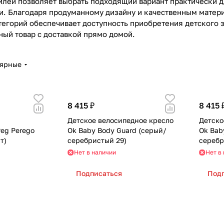
ей позволяет выбрать подходящий вариант практически дл
. Благодаря продуманному дизайну и качественным матери
тегорий обеспечивает доступность приобретения детского 
ный товар с доставкой прямо домой.
лярные
8 415 ₽
8 415 
Детское велосипедное кресло
Детско
eg Perego
Ok Baby Body Guard (серый/
Ok Bab
т)
серебристый 29)
серебр
Нет в наличии
Нет в
Подписаться
Под