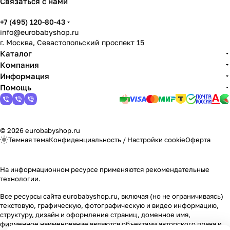
Связаться с нами
Мягкая мебель
Подвесные игрушки и растяжки
11
3
+7 (495) 120-80-43
Манежи
Спортивные комплексы и инвентарь
29
17
info@eurobabyshop.ru
г. Москва, Севастопольский проспект 15
Каталог
Шезлонги и электрокачели
Творчество
16
1
Компания
Информация
Увлажнители воздуха
Хранение игрушек
3
Помощь
Качалки
3
© 2026 eurobabyshop.ru
Темная тема
Конфиденциальность
/
Настройки cookie
Оферта
На информационном ресурсе применяются
рекомендательные
технологии
.
Все ресурсы сайта eurobabyshop.ru, включая (но не ограничиваясь)
текстовую, графическую, фотографическую и видео информацию,
структуру, дизайн и оформление страниц, доменное имя,
фирменное наименование являются объектами авторского права и