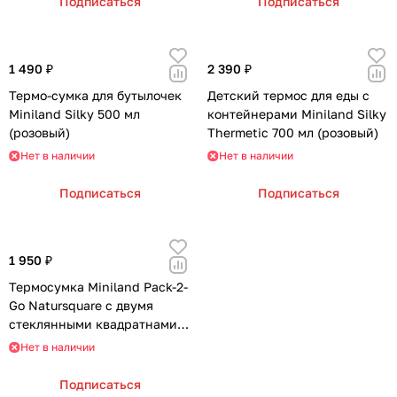
Подписаться
Подписаться
1 490 ₽
2 390 ₽
Термо-сумка для бутылочек
Детский термос для еды c
Miniland Silky 500 мл
контейнерами Miniland Silky
(розовый)
Thermetic 700 мл (розовый)
Нет в наличии
Нет в наличии
Подписаться
Подписаться
1 950 ₽
Термосумка Miniland Pack-2-
Go Natursquare с двумя
стеклянными квадратнами
контейнерами (зайчик)
Нет в наличии
Подписаться