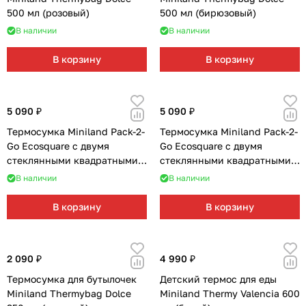
500 мл (розовый)
500 мл (бирюзовый)
В наличии
В наличии
В корзину
В корзину
5 090 ₽
5 090 ₽
Термосумка Miniland Pack-2-
Термосумка Miniland Pack-2-
Go Ecosquare с двумя
Go Ecosquare с двумя
стеклянными квадратными
стеклянными квадратными
контейнерами по 210 мл
контейнерами по 210 мл
В наличии
В наличии
(лягушки)
(птички)
В корзину
В корзину
2 090 ₽
4 990 ₽
Термосумка для бутылочек
Детский термос для еды
Miniland Thermybag Dolce
Miniland Thermy Valencia 600