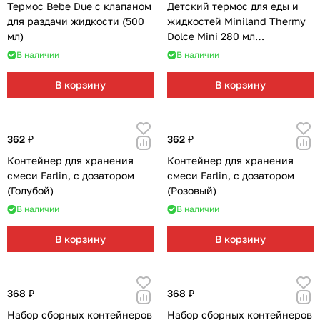
Термос Bebe Due с клапаном
Детский термос для еды и
для раздачи жидкости (500
жидкостей Miniland Thermy
мл)
Dolce Mini 280 мл
(бирюзовый/енот)
В наличии
В наличии
В корзину
В корзину
362 ₽
362 ₽
Контейнер для хранения
Контейнер для хранения
смеси Farlin, с дозатором
смеси Farlin, с дозатором
(Голубой)
(Розовый)
В наличии
В наличии
В корзину
В корзину
368 ₽
368 ₽
Набор сборных контейнеров
Набор сборных контейнеров