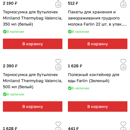
Мягкая мебель
Подвесные игрушки и растяжки
11
3
2 190 ₽
512 ₽
Термосумка для бутылочек
Пакеты для хранения и
Манежи
Спортивные комплексы и инвентарь
29
17
Miniland Thermybag Valencia,
замораживания грудного
350 мл (белый)
молока Farlin 22 шт. в упак.
(200 мл)
Шезлонги и электрокачели
Творчество
16
1
В наличии
В наличии
В корзину
В корзину
Увлажнители воздуха
Хранение игрушек
3
Качалки
3
2 390 ₽
1 628 ₽
Термосумка для бутылочек
Полезный контейнер для
Miniland Thermybag Valencia,
еды Farlin (Зеленый)
500 мл (белый)
В наличии
В наличии
В корзину
В корзину
1 628 ₽
441 ₽