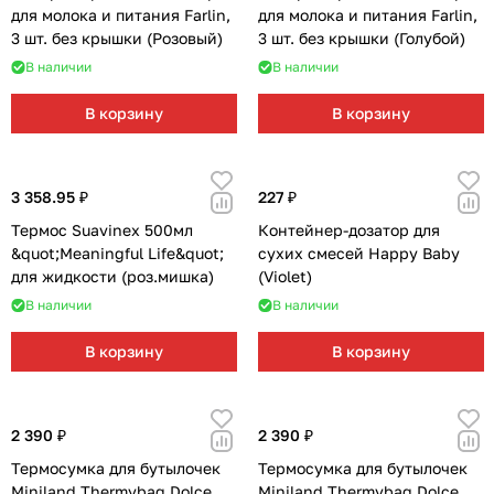
для молока и питания Farlin,
для молока и питания Farlin,
3 шт. без крышки (Розовый)
3 шт. без крышки (Голубой)
В наличии
В наличии
В корзину
В корзину
3 358.95 ₽
227 ₽
Термос Suavinex 500мл
Контейнер-дозатор для
&quot;Meaningful Life&quot;
сухих смесей Happy Baby
для жидкости (роз.мишка)
(Violet)
В наличии
В наличии
В корзину
В корзину
2 390 ₽
2 390 ₽
Термосумка для бутылочек
Термосумка для бутылочек
Miniland Thermybag Dolce
Miniland Thermybag Dolce