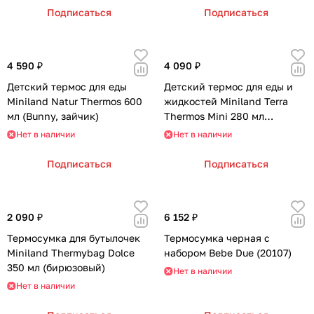
Подписаться
Подписаться
4 590 ₽
4 090 ₽
Детский термос для еды
Детский термос для еды и
Miniland Natur Thermos 600
жидкостей Miniland Terra
мл (Bunny, зайчик)
Thermos Mini 280 мл
(бирюзовый/листья)
Нет в наличии
Нет в наличии
Подписаться
Подписаться
2 090 ₽
6 152 ₽
Термосумка для бутылочек
Термосумка черная с
Miniland Thermybag Dolce
набором Bebe Due (20107)
350 мл (бирюзовый)
Нет в наличии
Нет в наличии