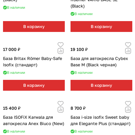
Мягкая мебель
Подвесные игрушки и растяжки
11
3
(Black)
В наличии
В наличии
Манежи
Спортивные комплексы и инвентарь
29
17
В корзину
В корзину
Шезлонги и электрокачели
Творчество
16
1
Увлажнители воздуха
Хранение игрушек
3
17 000 ₽
19 100 ₽
База Britax Römer Baby-Safe
База для автокресла Cybex
Качалки
3
Isofix (стандарт)
Base M (Black черная)
В наличии
В наличии
В корзину
В корзину
15 400 ₽
8 700 ₽
База ISOFiX Karwala для
База i-size isofix Sweet baby
автокресла Anex Biuco (New)
для Elegante Plus (стандарт)
В наличии
В наличии