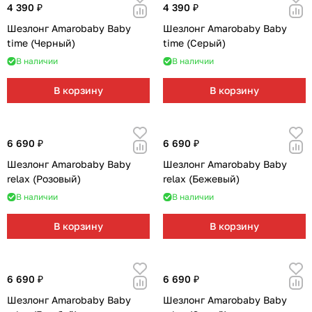
Мягкая мебель
Подвесные игрушки и растяжки
11
3
4 390 ₽
4 390 ₽
Шезлонг Amarobaby Baby
Шезлонг Amarobaby Baby
Манежи
Спортивные комплексы и инвентарь
29
17
time (Черный)
time (Серый)
В наличии
В наличии
Шезлонги и электрокачели
Творчество
16
1
В корзину
В корзину
Увлажнители воздуха
Хранение игрушек
3
Качалки
3
6 690 ₽
6 690 ₽
Шезлонг Amarobaby Baby
Шезлонг Amarobaby Baby
relax (Розовый)
relax (Бежевый)
В наличии
В наличии
В корзину
В корзину
6 690 ₽
6 690 ₽
Шезлонг Amarobaby Baby
Шезлонг Amarobaby Baby