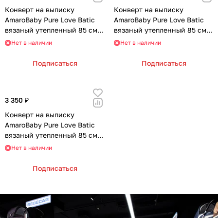
Мягкая мебель
Подвесные игрушки и растяжки
11
3
Конверт на выписку
Конверт на выписку
AmaroBaby Pure Love Batic
AmaroBaby Pure Love Batic
Манежи
Спортивные комплексы и инвентарь
29
17
вязаный утепленный 85 см
вязаный утепленный 85 см
(бежевый)
(серый)
Нет в наличии
Нет в наличии
Шезлонги и электрокачели
Творчество
16
1
Подписаться
Подписаться
Увлажнители воздуха
Хранение игрушек
3
Качалки
3
3 350 ₽
Конверт на выписку
AmaroBaby Pure Love Batic
вязаный утепленный 85 см
(джинс)
Нет в наличии
Подписаться