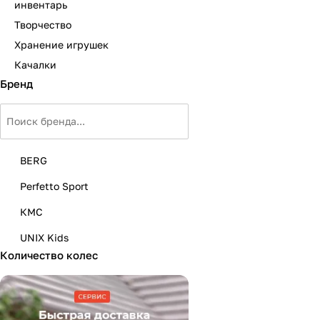
инвентарь
Мягкая мебель
Подвесные игрушки и растяжки
Творчество
Манежи
Спортивные комплексы и инвентарь
Хранение игрушек
Качалки
Шезлонги и электрокачели
Творчество
Бренд
Увлажнители воздуха
Хранение игрушек
Качалки
BERG
Perfetto Sport
КМС
UNIX Kids
Количество колес