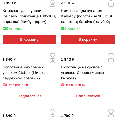
Мягкая мебель
Подвесные игрушки и растяжки
11
3
3 990 ₽
3 990 ₽
Комплект для купания
Комплект для купания
Манежи
Спортивные комплексы и инвентарь
29
17
Italbaby (полотенце 100х100,
Italbaby (полотенце 100х100,
варежка) бамбук (крем)
варежка) бамбук (голубой)
Шезлонги и электрокачели
Творчество
16
1
В наличии
В наличии
В корзину
В корзину
Увлажнители воздуха
Хранение игрушек
3
Качалки
3
1 840 ₽
1 840 ₽
Полотенце махровое с
Полотенце махровое с
уголком Globex (Мишка с
уголком Globex (Мишка
сердечком розовый)
бирюза)
Нет в наличии
Нет в наличии
Подписаться
Подписаться
1 840 ₽
1 790 ₽