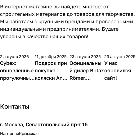
В интернет-магазине вы найдете многое: от
строительных материалов до товаров для творчества.
Мы работаем с крупными брендами и проверенными
индивидуальными предпринимателями. Будьте
уверены в качестве наших товаров!
2 августа 2026
11 декабря 2025
23 августа 2025
23 августа 2025
Cybex:
Подарок при
Официальны
У нас
обновлённые
покупке
й дилер Britax
обновился
прогулочные
коляски Anex
Römer.
сайт!
коляски и
в
Магазин
автокресло
EUROBABYSH
EUROBABYSH
Cloud G3 i-
OP
OP в Москве
Контакты
Size
г. Москва, Севастопольский пр-т 15
Нагорная
Крымская