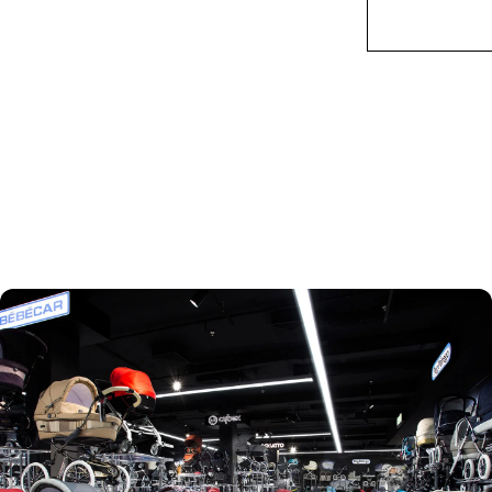
ребёнком с
прогулочную
первых дней
коляску в
жизни.
Москве с
официальной
гарантией и
быстрой
доставкой.