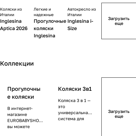
Up
ge
жа)
ше
(Du
(20
(w
рст
Коляски из
Легкие и
Автокресло из
mb
22)
hit
ь)
Италии
надежные
Италии
Загрузить
o
)
e/b
(Cr
Inglesina
Прогулочные
Inglesina i-
еще
Car
lac
ea
Aptica 2026
коляски
Size
am
k)
m)
Inglesina
el )
Коллекции
Прогулочны
Коляски 3в1
е коляски
Коляска 3 в 1 —
это
В интернет-
Загрузить
универсальная
магазине
еще
система для
EUROBABYSHOP
прогулок и
вы можете
поездок с
купить