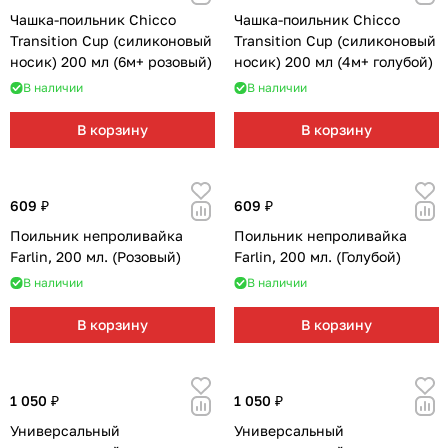
Мягкая мебель
Подвесные игрушки и растяжки
11
3
Чашка-поильник Chicco
Чашка-поильник Chicco
Transition Cup (силиконовый
Transition Cup (силиконовый
Манежи
Спортивные комплексы и инвентарь
29
17
носик) 200 мл (6м+ розовый)
носик) 200 мл (4м+ голубой)
В наличии
В наличии
Шезлонги и электрокачели
Творчество
16
1
В корзину
В корзину
Увлажнители воздуха
Хранение игрушек
3
Качалки
3
609 ₽
609 ₽
Поильник непроливайка
Поильник непроливайка
Farlin, 200 мл. (Розовый)
Farlin, 200 мл. (Голубой)
В наличии
В наличии
В корзину
В корзину
1 050 ₽
1 050 ₽
Универсальный
Универсальный