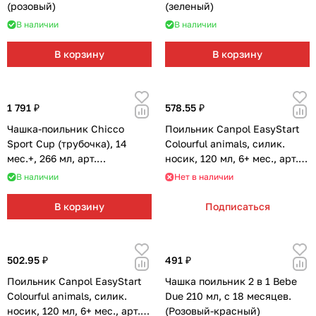
(розовый)
(зеленый)
В наличии
В наличии
В корзину
В корзину
1 791 ₽
578.55 ₽
Чашка-поильник Chicco
Поильник Canpol EasyStart
Sport Cup (трубочка), 14
Colourful animals, силик.
мес.+, 266 мл, арт.
носик, 120 мл, 6+ мес., арт.
340624033 (Розовый)
35/207 (зеленый)
В наличии
Нет в наличии
В корзину
Подписаться
502.95 ₽
491 ₽
Поильник Canpol EasyStart
Чашка поильник 2 в 1 Bebe
Colourful animals, силик.
Due 210 мл, с 18 месяцев.
носик, 120 мл, 6+ мес., арт.
(Розовый-красный)