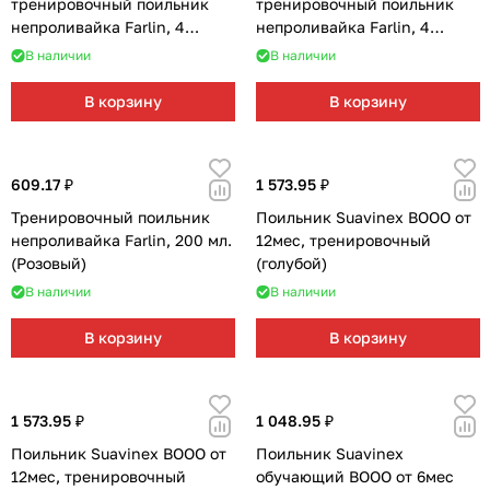
тренировочный поильник
тренировочный поильник
непроливайка Farlin, 4
непроливайка Farlin, 4
стадии (Голубой)
стадии (Розовой)
В наличии
В наличии
В корзину
В корзину
609.17 ₽
1 573.95 ₽
Тренировочный поильник
Поильник Suavinex BOOO от
непроливайка Farlin, 200 мл.
12мес, тренировочный
(Розовый)
(голубой)
В наличии
В наличии
В корзину
В корзину
1 573.95 ₽
1 048.95 ₽
Поильник Suavinex BOOO от
Поильник Suavinex
12мес, тренировочный
обучающий BOOO от 6мес