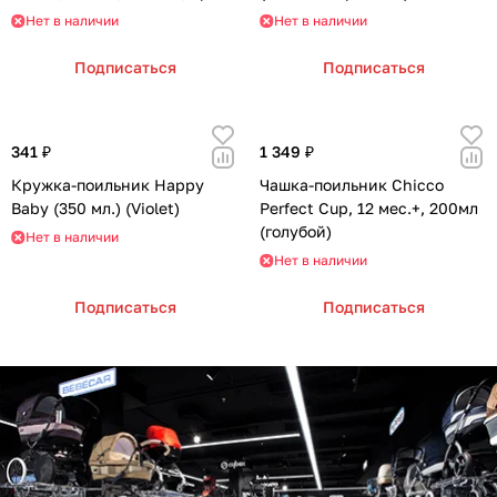
35/207 (розовый)
Нет в наличии
Нет в наличии
Подписаться
Подписаться
341 ₽
1 349 ₽
Кружка-поильник Happy
Чашка-поильник Chicco
Baby (350 мл.) (Violet)
Perfect Cup, 12 мес.+, 200мл
(голубой)
Нет в наличии
Нет в наличии
Подписаться
Подписаться