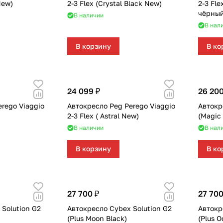
New)
2-3 Flex (Crystal Black New)
2-3 Fle
чёрный
В наличии
В нал
В корзину
В ко
24 099 ₽
26 200
rego Viaggio
Автокресло Peg Perego Viaggio
Автокр
2-3 Flex ( Astral New)
(Magic 
В наличии
В нал
В корзину
В ко
27 700 ₽
27 700
Solution G2
Автокресло Cybex Solution G2
Автокр
(Plus Moon Black)
(Plus O