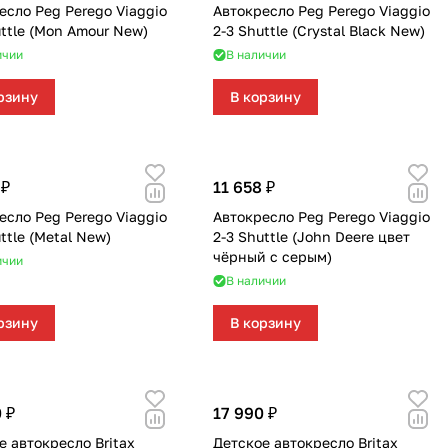
есло Peg Perego Viaggio
Автокресло Peg Perego Viaggio
622
168
562
351
116
133
46
51
uttle (Mon Amour New)
2-3 Shuttle (Crystal Black New)
ичии
В наличии
219
40
58
23
8
рзину
В корзину
244
59
28
74
79
139
319
174
48
35
 ₽
11 658 ₽
1084
269
102
33
есло Peg Perego Viaggio
Автокресло Peg Perego Viaggio
ttle (Metal New)
2-3 Shuttle (John Deere цвет
чёрный с серым)
170
66
67
ичии
В наличии
104
192
40
рзину
В корзину
68
17
0
103
143
 ₽
17 990 ₽
е автокресло Britax
Детское автокресло Britax