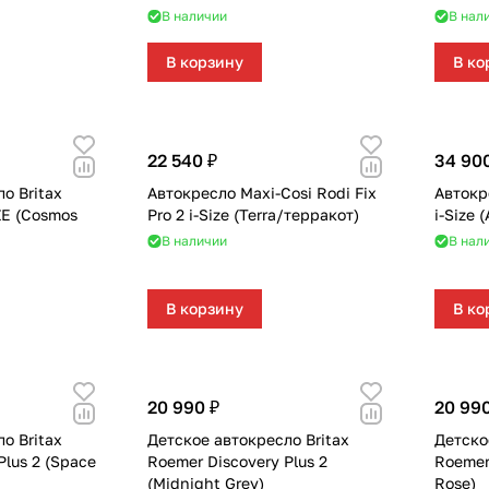
В наличии
В нал
В корзину
В ко
22 540 ₽
34 90
о Britax
Автокресло Maxi-Cosi Rodi Fix
Автокр
ZE (Cosmos
Pro 2 i-Size (Terra/терракот)
i-Size 
В наличии
В нал
В корзину
В ко
20 990 ₽
20 990
о Britax
Детское автокресло Britax
Детско
Plus 2 (Space
Roemer Discovery Plus 2
Roemer 
(Midnight Grey)
Rose)