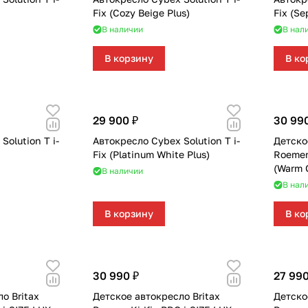
Fix (Cozy Beige Plus)
Fix (Se
В наличии
В нал
В корзину
В ко
29 900 ₽
30 99
Solution T i-
Автокресло Cybex Solution T i-
Детско
Fix (Platinum White Plus)
Roemer
(Warm 
В наличии
В нал
В корзину
В ко
30 990 ₽
27 990
о Britax
Детское автокресло Britax
Детско