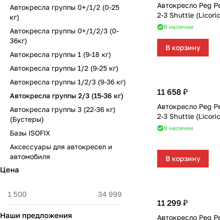
Автокресло Peg Pe
Автокресла группы 0+/1/2 (0-25
Комплектующие для колясок
Автокресла группы 2/3 (15-36 кг)
Комоды и тумбы
Самокаты
Конструкторы и пазлы
Поильники и чашки
Горшки и накладки на унитаз
Сумки для мамы
2-3 Shuttle (Licor
кг)
В наличии
Автокресла группы 0+/1/2/3 (0-
Автокресла группы 3 (22-36 кг) (Бустеры)
Пеленальные столики и доски
Скейтборды
Куклы и аксессуары
Аспираторы
36кг)
В корзину
Автокресла группы 1 (9-18 кг)
Базы ISOFIX
Коконы и позиционеры
Транспорт для зимы
Мобили
Косметика и средства гигиены
Автокресла группы 1/2 (9-25 кг)
Аксессуары для автокресел и автомобиля
Матрасы и наматрасники
Электромобили
Музыкальные игрушки
Ножницы, расчески, предметы ухода
Автокресла группы 1/2/3 (9-36 кг)
11 658 ₽
Автокресла группы 2/3 (15-36 кг)
Постельные принадлежности
Ходунки
Мягкие игрушки
Подгузники
Автокресло Peg Pe
Автокресла группы 3 (22-36 кг)
2-3 Shuttle (Licori
(Бустеры)
Аксессуары для мебели
Сюжетные игры и симуляторы
Прорезыватели
В наличии
Базы ISOFIX
Аксессуары для автокресел и
Ковры и напольный текстиль
Погремушки, пищалки
Термометры, весы
автомобиля
В корзину
Цена
Мебельные гарнитуры
Развивающие игрушки
Утилизаторы подгузников
Cтолы, стулья, подставки
Игровые коврики
11 299 ₽
Наши предложения
Автокресло Peg Pe