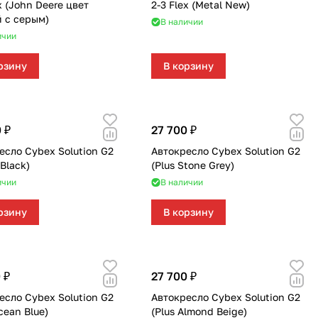
x (John Deere цвет
2-3 Flex (Metal New)
 с серым)
В наличии
ичии
рзину
В корзину
 ₽
27 700 ₽
есло Cybex Solution G2
Автокресло Cybex Solution G2
Black)
(Plus Stone Grey)
ичии
В наличии
рзину
В корзину
 ₽
27 700 ₽
есло Cybex Solution G2
Автокресло Cybex Solution G2
cean Blue)
(Plus Almond Beige)