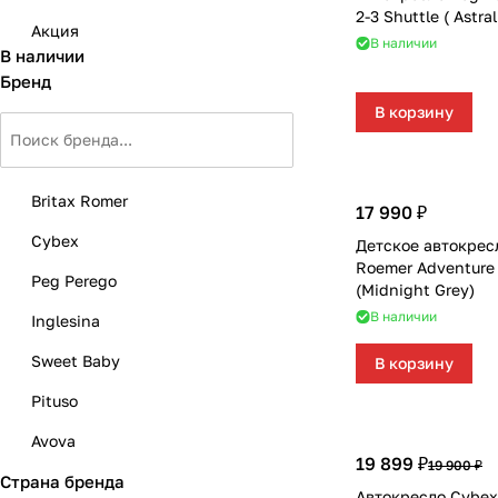
Мягкая мебель
Подвесные игрушки и растяжки
2-3 Shuttle ( Astra
Акция
В наличии
В наличии
Манежи
Спортивные комплексы и инвентарь
Бренд
В корзину
Шезлонги и электрокачели
Творчество
Увлажнители воздуха
Хранение игрушек
Britax Romer
17 990 ₽
Качалки
Cybex
Детское автокресл
Roemer Adventure 
Peg Perego
(Midnight Grey)
В наличии
Inglesina
Sweet Baby
В корзину
Pituso
Avova
19 899 ₽
19 900 ₽
Страна бренда
BeCool
Автокресло Cybex 