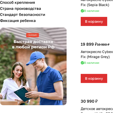
Способ крепления
Fix (Sepia Black)
Casual
Страна производства
В наличии
Стандарт безопасности
Chicco
Фиксация ребенка
В корзину
Cosatto
Indigo
Maxi-Cosi
19 899 ₽
19 900 ₽
Nania
Автокресло Cybex 
Fix (Mirage Grey)
Osann
В наличии
Rant
Welldon
В корзину
Cozy N Safe
KIDZI
30 990 ₽
Soonsung
Детское автокресл