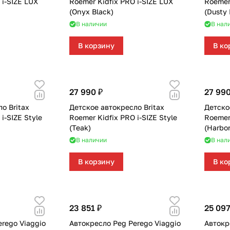
 i-SIZE LUX
Roemer Kidfix PRO i-SIZE LUX
Roemer 
(Onyx Black)
(Dusty
В наличии
В нал
В корзину
В ко
27 990 ₽
27 990
о Britax
Детское автокресло Britax
Детско
i-SIZE Style
Roemer Kidfix PRO i-SIZE Style
Roemer 
(Teak)
(Harbor
В наличии
В нал
В корзину
В ко
23 851 ₽
25 097
rego Viaggio
Автокресло Peg Perego Viaggio
Автокр