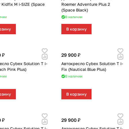
111
36
Kidfix M i-SIZE (Space
Roemer Adventure Plus 2
(Space Black)
296
177
ичии
В наличии
рзину
В корзину
166
12
33
4
 ₽
29 900 ₽
38
сло Cybex Solution T i-
Автокресло Cybex Solution T i-
ach Pink Plus)
Fix (Nautical Blue Plus)
ичии
В наличии
рзину
В корзину
 ₽
29 900 ₽
сло Cybex Solution T i-
Автокресло Cybex Solution T i-