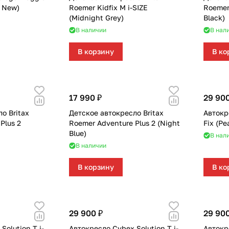
l New)
Roemer Kidfix M i-SIZE
Roemer 
(Midnight Grey)
Black)
В наличии
В нал
В корзину
В ко
17 990 ₽
29 900
о Britax
Детское автокресло Britax
Автокре
Plus 2
Roemer Adventure Plus 2 (Night
Fix (Pe
Blue)
В нал
В наличии
В корзину
В ко
29 900 ₽
29 900
Solution T i-
Автокресло Cybex Solution T i-
Автокре