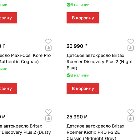
ичии
В наличии
рзину
В корзину
0 ₽
20 990 ₽
есло Maxi-Cosi Kore Pro
Детское автокресло Britax
(Authentic Cognac)
Roemer Discovery Plus 2 (Night
Blue)
ичии
В наличии
рзину
В корзину
 ₽
25 990 ₽
е автокресло Britax
Детское автокресло Britax
Discovery Plus 2 (Dusty
Roemer Kidfix PRO i-SIZE
Classic (Midnight Grey)