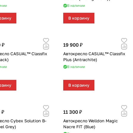
ичии
В наличии
рзину
В корзину
 ₽
19 900 ₽
есло CASUAL™ Classfix
Автокресло CASUAL™ Classfix
lack)
Plus (Antrachite)
ичии
В наличии
рзину
В корзину
 ₽
11 300 ₽
есло Cybex Solution B-
Автокресло Welldon Magic
eel Grey)
Nacre FIT (Blue)