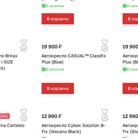
В наличии
В нал
В корзину
В ко
19 900 ₽
19 900
о Britax
Автокресло CASUAL™ Classfix
Автокр
 i-SIZE
Plus (Blue)
Plus (B
ck)
В наличии
В нал
В корзину
В ко
12 990 ₽
12 990
-10%
ina Cartesio
Автокресло Cybex Solution B-
Автокр
Fix (Volcano Black)
Fix (St