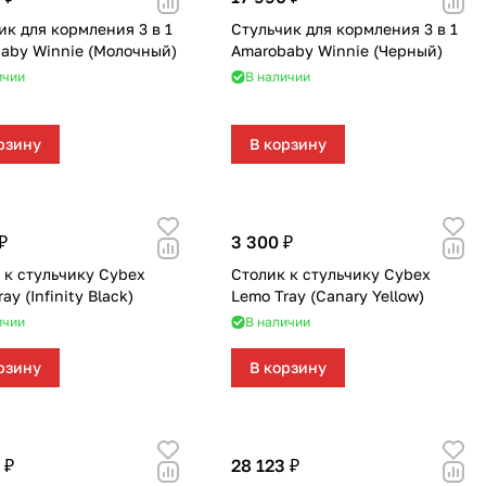
ик для кормления 3 в 1
Стульчик для кормления 3 в 1
aby Winnie (Молочный)
Amarobaby Winnie (Черный)
ичии
В наличии
рзину
В корзину
₽
3 300 ₽
 к стульчику Cybex
Столик к стульчику Cybex
ay (Infinity Black)
Lemo Tray (Canary Yellow)
ичии
В наличии
рзину
В корзину
 ₽
28 123 ₽