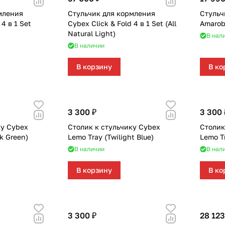
мления
Стульчик для кормления
Стульч
 4 в 1 Set
Cybex Click & Fold 4 в 1 Set (All
Amarob
Natural Light)
В нал
В наличии
В корзину
В ко
3 300 ₽
3 300 
ку Cybex
Столик к стульчику Cybex
Столик
k Green)
Lemo Tray (Twilight Blue)
Lemo Tr
В наличии
В нал
В корзину
В ко
3 300 ₽
28 123