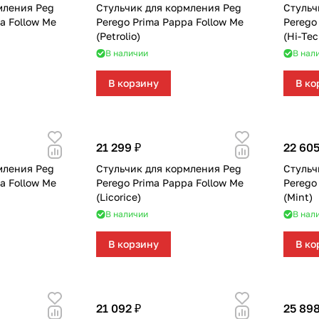
мления Peg
Стульчик для кормления Peg
Стульч
a Follow Me
Perego Prima Pappa Follow Me
Perego
(Petrolio)
(Hi-Tec
В наличии
В нал
В корзину
В ко
21 299 ₽
22 605
мления Peg
Стульчик для кормления Peg
Стульч
a Follow Me
Perego Prima Pappa Follow Me
Perego
(Licorice)
(Mint)
В наличии
В нал
В корзину
В ко
21 092 ₽
25 898