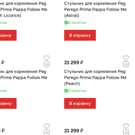
ик для кормления Peg
Стульчик для кормления Peg
622
168
562
351
116
133
46
51
 Prima Pappa Follow Me
Perego Prima Pappa Follow Me
h Licorice)
(Astral)
219
40
58
23
8
ичии
В наличии
244
59
28
74
79
рзину
В корзину
139
319
174
48
35
 ₽
21 299 ₽
1084
269
102
33
ик для кормления Peg
Стульчик для кормления Peg
 Prima Pappa Follow Me
Perego Prima Pappa Follow Me
170
66
67
(Peach)
ичии
В наличии
104
192
40
рзину
В корзину
68
17
0
103
143
 ₽
21 299 ₽