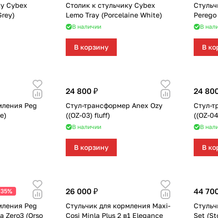
ку Cybex
Столик к стульчику Cybex
Стульч
Grey)
Lemo Tray (Porcelaine White)
Perego
В наличии
В нал
В корзину
В ко
24 800 ₽
24 800
мления Peg
Стул-трансформер Anex Ozy
Стул-т
e)
((OZ-03) fluff)
((OZ-04
В наличии
В нал
В корзину
В ко
26 000 ₽
44 700
-35%
мления Peg
Стульчик для кормления Maxi-
Стульч
a Zero3 (Orso
Cosi Minla Plus 2 в1 Elegance
Set 