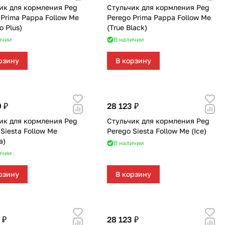
111
36
ик для кормления Peg
Стульчик для кормления Peg
 Prima Pappa Follow Me
Perego Prima Pappa Follow Me
io Plus)
(True Black)
296
177
ичии
В наличии
166
12
рзину
В корзину
33
4
38
 ₽
28 123 ₽
ик для кормления Peg
Стульчик для кормления Peg
Siesta Follow Me
Perego Siesta Follow Me (Ice)
a)
В наличии
ичии
рзину
В корзину
 ₽
28 123 ₽