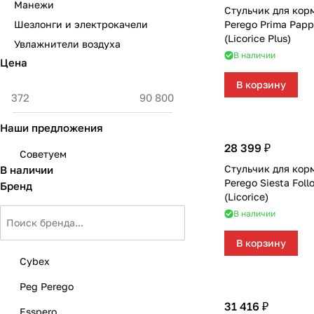
Манежи
Мягкая мебель
Подвесные игрушки и растяжки
Стульчик для кор
Шезлонги и электрокачели
Perego Prima Papp
(Licorice Plus)
Манежи
Спортивные комплексы и инвентарь
Увлажнители воздуха
В наличии
Цена
Шезлонги и электрокачели
Творчество
В корзину
Увлажнители воздуха
Хранение игрушек
Наши предложения
Качалки
28 399 ₽
Советуем
Стульчик для кор
В наличии
Perego Siesta Fol
Бренд
(Licorice)
В наличии
В корзину
Cybex
Peg Perego
31 416 ₽
Esspero