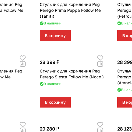
мления Peg
Стульчик для кормления Peg
Стульч
a Follow Me
Perego Prima Pappa Follow Me
Perego
(Tahiti)
(Petrol
В наличии
В нал
В корзину
В ко
28 399 ₽
28 399
мления Peg
Стульчик для кормления Peg
Стульч
low Me
Perego Siesta Follow Me (Noce )
Perego 
(Aranci
В наличии
В нал
В корзину
В ко
29 280 ₽
28 123