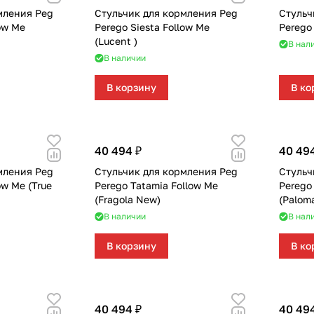
мления Peg
Стульчик для кормления Peg
Стульч
low Me
Perego Siesta Follow Me
Perego 
(Lucent )
В нал
В наличии
В корзину
В ко
40 494 ₽
40 49
мления Peg
Стульчик для кормления Peg
Стульч
ow Me (True
Perego Tatamia Follow Me
Perego
(Fragola New)
(Palom
В наличии
В нал
В корзину
В ко
40 494 ₽
40 49