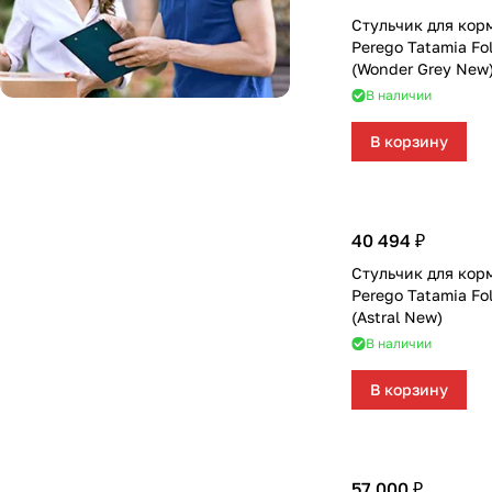
Evenflo
Стульчик для кор
Perego Tatamia Fo
Hauck
(Wonder Grey New
В наличии
Indigo
Labala
В корзину
Lepre
Maxi-Cosi
40 494 ₽
Micuna
Стульчик для кор
Pali
Perego Tatamia Fo
(Astral New)
Rant
В наличии
Roba
В корзину
Tutti Bambini
UNIX Kids
57 000 ₽