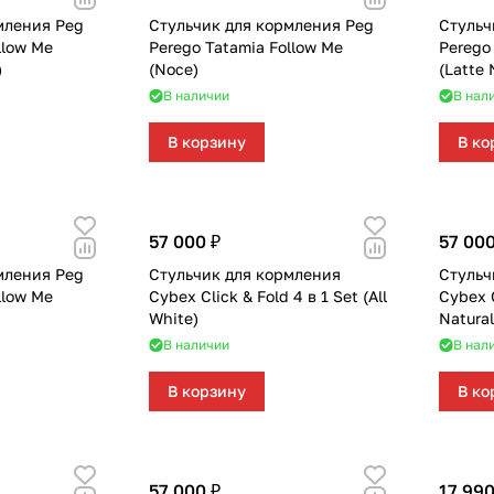
мления Peg
Стульчик для кормления Peg
Стульч
llow Me
Perego Tatamia Follow Me
Perego
)
(Noce)
(Latte
В наличии
В нал
В корзину
В ко
57 000 ₽
57 000
мления Peg
Стульчик для кормления
Стульч
llow Me
Cybex Click & Fold 4 в 1 Set (All
Cybex C
White)
Natural
В наличии
В нал
В корзину
В ко
57 000 ₽
17 990