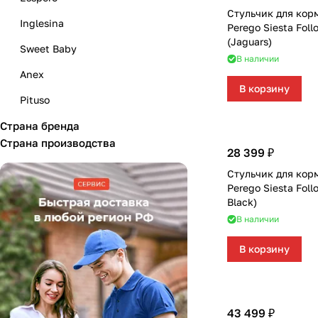
Стульчик для кор
Inglesina
Perego Siesta Fol
(Jaguars)
Sweet Baby
В наличии
Anex
В корзину
Pituso
Страна бренда
AmaroBaby
Страна производства
CAM
28 399 ₽
Стульчик для кор
Carrello
Perego Siesta Foll
Alis
Black)
В наличии
Babies
В корзину
Baby Tilly
BamBola
Chicco
43 499 ₽