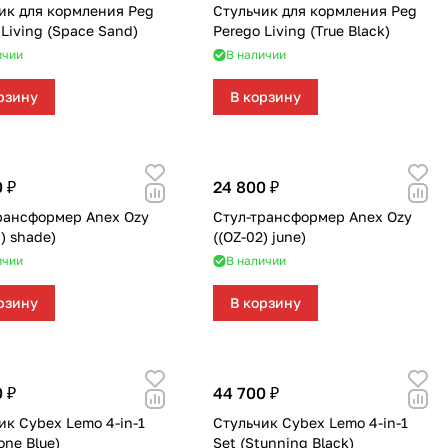
ик для кормления Peg
Стульчик для кормления Peg
 Living (Space Sand)
Perego Living (True Black)
ичии
В наличии
рзину
В корзину
 ₽
24 800 ₽
рансформер Anex Ozy
Стул-трансформер Anex Ozy
) shade)
((OZ-02) june)
ичии
В наличии
рзину
В корзину
 ₽
44 700 ₽
ик Cybex Lemo 4-in-1
Стульчик Cybex Lemo 4-in-1
(Stone Blue)
Set (Stunning Black)