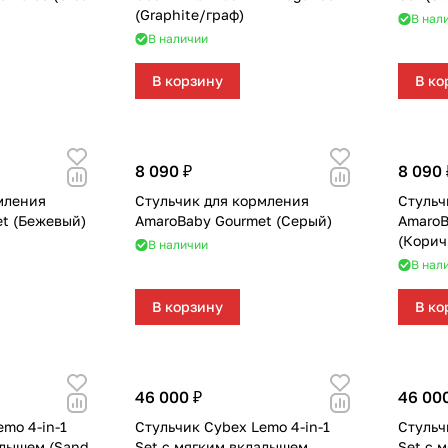
(Graphite/граф)
В нал
В наличии
В корзину
В ко
8 090 ₽
8 090 
мления
Стульчик для кормления
Стульч
t (Бежевый)
AmaroBaby Gourmet (Серый)
AmaroB
(Корич
В наличии
В нал
В корзину
В ко
46 000 ₽
46 00
mo 4-in-1
Стульчик Cybex Lemo 4-in-1
Стульч
адышем (Sand
Set с мягким вкладышем
Set с 