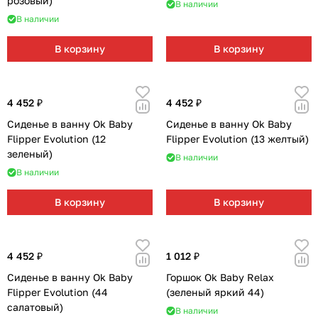
розовый)
В наличии
Мягкая мебель
Подвесные игрушки и растяжки
11
3
В наличии
Манежи
Спортивные комплексы и инвентарь
29
17
В корзину
В корзину
Шезлонги и электрокачели
Творчество
16
1
4 452 ₽
4 452 ₽
Увлажнители воздуха
Хранение игрушек
3
Сиденье в ванну Ok Baby
Сиденье в ванну Ok Baby
Flipper Evolution (12
Flipper Evolution (13 желтый)
Качалки
3
зеленый)
В наличии
В наличии
В корзину
В корзину
4 452 ₽
1 012 ₽
Сиденье в ванну Ok Baby
Горшок Ok Baby Relax
Flipper Evolution (44
(зеленый яркий 44)
салатовый)
В наличии