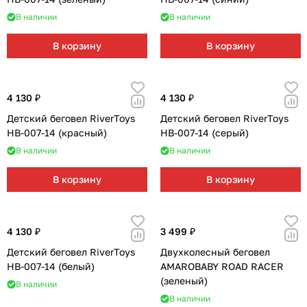
Мягкая мебель
Подвесные игрушки и растяжки
11
3
В наличии
В наличии
Манежи
Спортивные комплексы и инвентарь
29
17
В корзину
В корзину
Шезлонги и электрокачели
Творчество
16
1
4 130 ₽
4 130 ₽
Увлажнители воздуха
Хранение игрушек
3
Детский беговел RiverToys
Детский беговел RiverToys
HB-007-14 (красный)
HB-007-14 (серый)
Качалки
3
В наличии
В наличии
В корзину
В корзину
4 130 ₽
3 499 ₽
Детский беговел RiverToys
Двухколесный беговел
HB-007-14 (белый)
AMAROBABY ROAD RACER
(зеленый)
В наличии
В наличии