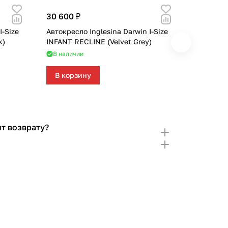
30 600 ₽
23 450 
I-Size
Автокресло Inglesina Darwin I-Size
Автокресл
k)
INFANT RECLINE (Velvet Grey)
I
В наличии
В налич
В корзину
В кор
т возврату?