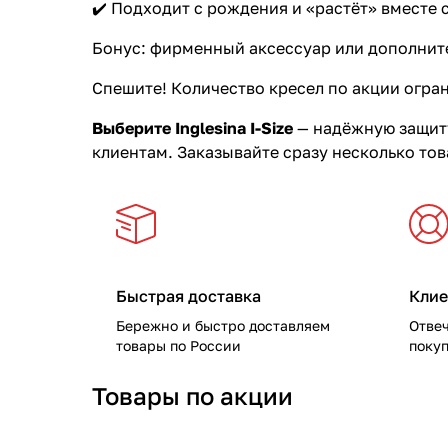
✔️ Подходит с рождения и «растёт» вместе 
Мягкая мебель
Подвесные игрушки и растяжки
Бонус: фирменный аксессуар или дополните
Манежи
Спортивные комплексы и инвентарь
Спешите! Количество кресел по акции огра
Шезлонги и электрокачели
Творчество
Выберите Inglesina I-Size
— надёжную защиту
клиентам. Заказывайте сразу несколько то
Увлажнители воздуха
Хранение игрушек
Качалки
Быстрая доставка
Клие
Бережно и быстро доставляем
Отве
товары по России
покуп
Товары по акции