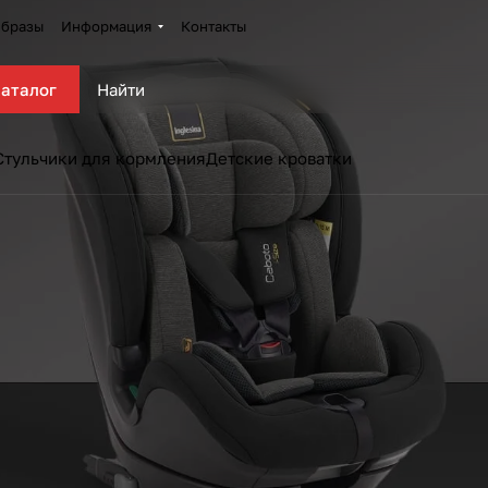
бразы
Информация
Контакты
аталог
Стульчики для кормления
Детские кроватки