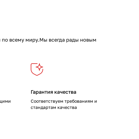
111
36
296
177
166
12
и по всему миру.Мы всегда рады новым
33
4
38
Гарантия качества
ущими
Соответствуем требованиям и
стандартам качества