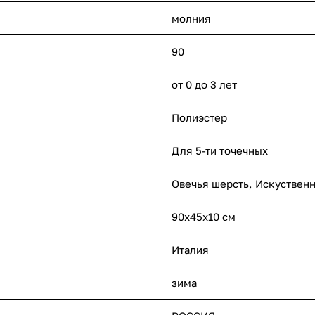
молния
90
от 0 до 3 лет
Полиэстер
Для 5-ти точечных
Овечья шерсть, Искуствен
90x45х10 см
Италия
зима