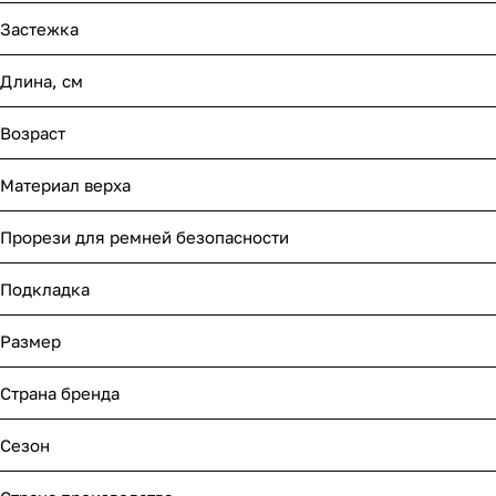
Мягкая мебель
Подвесные игрушки и растяжки
Застежка
Манежи
Спортивные комплексы и инвентарь
Длина, см
Шезлонги и электрокачели
Творчество
Возраст
Увлажнители воздуха
Хранение игрушек
Материал верха
Качалки
Прорези для ремней безопасности
Подкладка
Размер
Страна бренда
Сезон