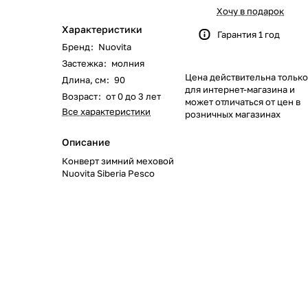
622
168
562
351
116
133
46
51
Хочу в подарок
Характеристики
Гарантия 1 год
219
40
58
23
8
Бренд
:
Nuovita
Застежка
:
молния
Цена действительна только
244
59
28
74
79
Длина, см
:
90
для интернет-магазина и
Возраст
:
от 0 до 3 лет
может отличаться от цен в
Все характеристики
139
319
174
48
35
розничных магазинах
Описание
1084
269
102
33
Конверт зимний меховой
Nuovita Siberia Pesco
170
66
67
104
192
40
68
17
0
103
143