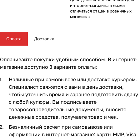
Комплектующие для колясок
Автокресла группы 2/3 (15-36 кг)
Комоды и тумбы
Самокаты
Конструкторы и пазлы
Поильники и чашки
Горшки и накладки на унитаз
Сумки для мамы
62
16
56
35
11
13
4
5
интернет-магазина и может
отличаться от цен в розничных
магазинах
Автокресла группы 3 (22-36 кг) (Бустеры)
Пеленальные столики и доски
Скейтборды
Куклы и аксессуары
Аспираторы
21
4
5
2
Базы ISOFIX
Коконы и позиционеры
Транспорт для зимы
Мобили
Косметика и средства гигиены
24
5
2
7
7
Оплата
Доставка
Аксессуары для автокресел и автомобиля
Матрасы и наматрасники
Электромобили
Музыкальные игрушки
Ножницы, расчески, предметы ухода
13
31
17
4
3
Оплачивайте покупки удобным способом. В интернет-
Постельные принадлежности
Ходунки
Мягкие игрушки
Подгузники
108
26
10
3
магазине доступно 3 варианта оплаты:
Наличные при самовывозе или доставке курьером.
Аксессуары для мебели
Сюжетные игры и симуляторы
Прорезыватели
17
6
6
Специалист свяжется с вами в день доставки,
чтобы уточнить время и заранее подготовить сдачу
Ковры и напольный текстиль
Погремушки, пищалки
Термометры, весы
10
19
4
с любой купюры. Вы подписываете
товаросопроводительные документы, вносите
Мебельные гарнитуры
Развивающие игрушки
Утилизаторы подгузников
6
1
денежные средства, получаете товар и чек.
Безналичный расчет при самовывозе или
Cтолы, стулья, подставки
Игровые коврики
10
14
оформлении в интернет-магазине: карты МИР, Visa