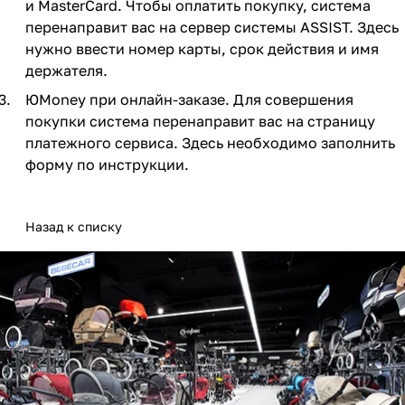
и MasterCard. Чтобы оплатить покупку, система
Мягкая мебель
Подвесные игрушки и растяжки
11
3
перенаправит вас на сервер системы ASSIST. Здесь
нужно ввести номер карты, срок действия и имя
Манежи
Спортивные комплексы и инвентарь
29
17
держателя.
Шезлонги и электрокачели
Творчество
16
1
ЮMoney при онлайн-заказе. Для совершения
покупки система перенаправит вас на страницу
Увлажнители воздуха
Хранение игрушек
3
платежного сервиса. Здесь необходимо заполнить
форму по инструкции.
Качалки
3
Назад к списку