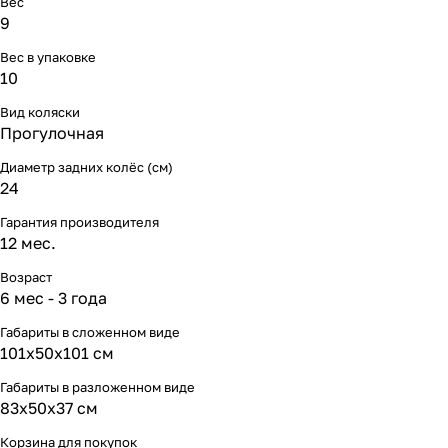
Вес
Мягкая мебель
Подвесные игрушки и растяжки
11
3
9
Вес в упаковке
Манежи
Спортивные комплексы и инвентарь
29
17
10
Шезлонги и электрокачели
Творчество
16
1
Вид коляски
Прогулочная
Увлажнители воздуха
Хранение игрушек
3
Диаметр задних колёс (см)
24
Качалки
3
Гарантия производителя
12 мес.
Возраст
6 мес - 3 года
Габариты в сложенном виде
101х50х101 см
Габариты в разложенном виде
83х50х37 см
Корзина для покупок