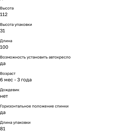
Мягкая мебель
Подвесные игрушки и растяжки
11
3
Высота
112
Манежи
Спортивные комплексы и инвентарь
29
17
Высота упаковки
31
Шезлонги и электрокачели
Творчество
16
1
Длина
Увлажнители воздуха
Хранение игрушек
3
100
Возможность установить автокресло
Качалки
3
да
Возраст
6 мес - 3 года
Дождевик
нет
Горизонтальное положение спинки
да
Длина упаковки
81