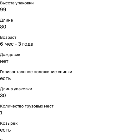
Мягкая мебель
Подвесные игрушки и растяжки
11
3
Высота упаковки
99
Манежи
Спортивные комплексы и инвентарь
29
17
Длина
80
Шезлонги и электрокачели
Творчество
16
1
Возраст
6 мес - 3 года
Увлажнители воздуха
Хранение игрушек
3
Дождевик
нет
Качалки
3
Горизонтальное положение спинки
есть
Длина упаковки
30
Количество грузовых мест
1
Козырек
есть