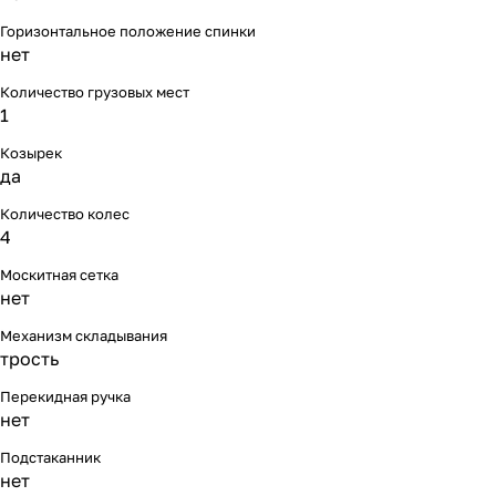
Мягкая мебель
Подвесные игрушки и растяжки
11
3
Горизонтальное положение спинки
нет
Манежи
Спортивные комплексы и инвентарь
29
17
Количество грузовых мест
1
Шезлонги и электрокачели
Творчество
16
1
Козырек
Увлажнители воздуха
Хранение игрушек
3
да
Количество колес
Качалки
3
4
Москитная сетка
нет
Механизм складывания
трость
Перекидная ручка
нет
Подстаканник
нет