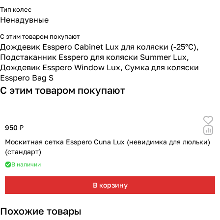
Мягкая мебель
Подвесные игрушки и растяжки
11
3
Тип колес
Ненадувные
Манежи
Спортивные комплексы и инвентарь
29
17
С этим товаром покупают
Дождевик Esspero Cabinet Lux для коляски (-25°С)
,
Шезлонги и электрокачели
Творчество
16
1
Подстаканник Esspero для коляски Summer Lux
,
Дождевик Esspero Window Lux
,
Сумка для коляски
Увлажнители воздуха
Хранение игрушек
3
Esspero Bag S
С этим товаром покупают
Качалки
3
950 ₽
Москитная сетка Esspero Cuna Lux (невидимка для люльки)
(стандарт)
В наличии
В корзину
Похожие товары