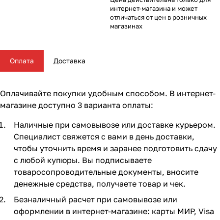
Комплектующие для колясок
Автокресла группы 2/3 (15-36 кг)
Комоды и тумбы
Самокаты
Конструкторы и пазлы
Поильники и чашки
Горшки и накладки на унитаз
Сумки для мамы
62
16
56
35
11
13
4
5
интернет-магазина и может
отличаться от цен в розничных
магазинах
Автокресла группы 3 (22-36 кг) (Бустеры)
Пеленальные столики и доски
Скейтборды
Куклы и аксессуары
Аспираторы
21
4
5
2
Базы ISOFIX
Коконы и позиционеры
Транспорт для зимы
Мобили
Косметика и средства гигиены
24
5
2
7
7
Оплата
Доставка
Аксессуары для автокресел и автомобиля
Матрасы и наматрасники
Электромобили
Музыкальные игрушки
Ножницы, расчески, предметы ухода
13
31
17
4
3
Оплачивайте покупки удобным способом. В интернет-
Постельные принадлежности
Ходунки
Мягкие игрушки
Подгузники
108
26
10
3
магазине доступно 3 варианта оплаты:
Наличные при самовывозе или доставке курьером.
Аксессуары для мебели
Сюжетные игры и симуляторы
Прорезыватели
17
6
6
Специалист свяжется с вами в день доставки,
чтобы уточнить время и заранее подготовить сдачу
Ковры и напольный текстиль
Погремушки, пищалки
Термометры, весы
10
19
4
с любой купюры. Вы подписываете
товаросопроводительные документы, вносите
Мебельные гарнитуры
Развивающие игрушки
Утилизаторы подгузников
6
1
денежные средства, получаете товар и чек.
Безналичный расчет при самовывозе или
Cтолы, стулья, подставки
Игровые коврики
10
14
оформлении в интернет-магазине: карты МИР, Visa