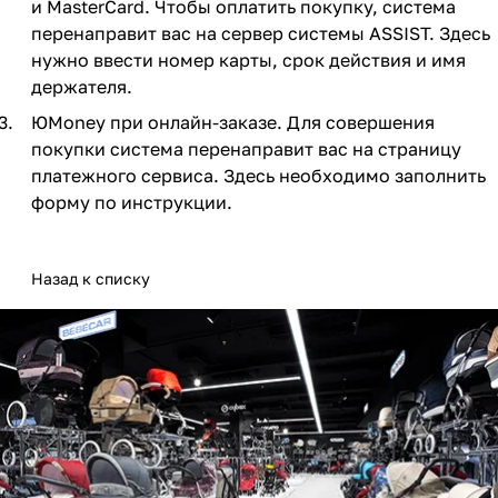
и MasterCard. Чтобы оплатить покупку, система
Мягкая мебель
Подвесные игрушки и растяжки
11
3
перенаправит вас на сервер системы ASSIST. Здесь
нужно ввести номер карты, срок действия и имя
Манежи
Спортивные комплексы и инвентарь
29
17
держателя.
Шезлонги и электрокачели
Творчество
16
1
ЮMoney при онлайн-заказе. Для совершения
покупки система перенаправит вас на страницу
Увлажнители воздуха
Хранение игрушек
3
платежного сервиса. Здесь необходимо заполнить
форму по инструкции.
Качалки
3
Назад к списку