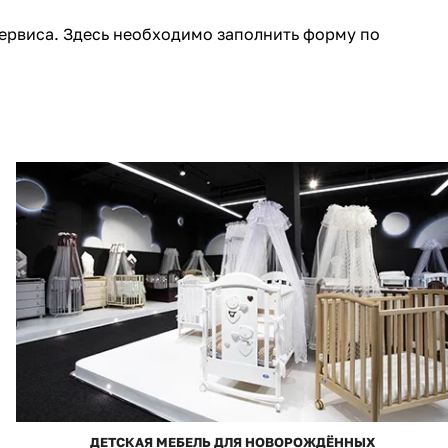
111
36
ервиса. Здесь необходимо заполнить форму по
296
177
166
12
33
4
38
ДЕТСКАЯ МЕБЕЛЬ ДЛЯ НОВОРОЖДЁННЫХ