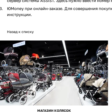
сервер системы ASSIST. Здесь нужно ввести номер 
Мягкая мебель
Подвесные игрушки и растяжки
ЮMoney при онлайн-заказе. Для совершения покупк
инструкции.
Манежи
Спортивные комплексы и инвентарь
Шезлонги и электрокачели
Творчество
Назад к списку
Увлажнители воздуха
Хранение игрушек
Качалки
МАГАЗИН КОЛЯСОК