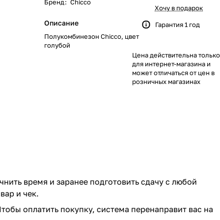
Бренд
:
Chicco
622
168
562
351
116
133
46
51
Хочу в подарок
Описание
Гарантия 1 год
219
40
58
23
8
Полукомбинезон Chicco, цвет
голубой
Цена действительна только
244
59
28
74
79
для интернет-магазина и
может отличаться от цен в
139
319
174
48
35
розничных магазинах
1084
269
102
33
170
66
67
104
192
40
68
17
0
чнить время и заранее подготовить сдачу с любой
ар и чек.
103
143
Чтобы оплатить покупку, система перенаправит вас на