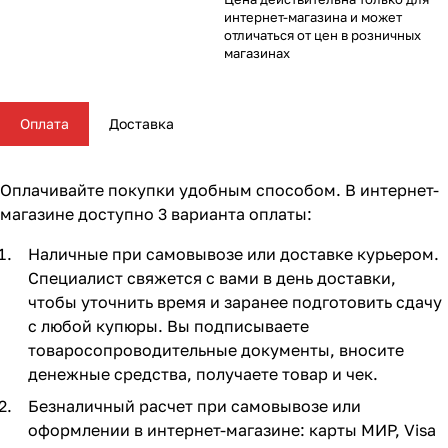
Комплектующие для колясок
Автокресла группы 2/3 (15-36 кг)
Комоды и тумбы
Самокаты
Конструкторы и пазлы
Поильники и чашки
Горшки и накладки на унитаз
Сумки для мамы
62
16
56
35
11
13
4
5
интернет-магазина и может
отличаться от цен в розничных
магазинах
Автокресла группы 3 (22-36 кг) (Бустеры)
Пеленальные столики и доски
Скейтборды
Куклы и аксессуары
Аспираторы
21
4
5
2
Базы ISOFIX
Коконы и позиционеры
Транспорт для зимы
Мобили
Косметика и средства гигиены
24
5
2
7
7
Оплата
Доставка
Аксессуары для автокресел и автомобиля
Матрасы и наматрасники
Электромобили
Музыкальные игрушки
Ножницы, расчески, предметы ухода
13
31
17
4
3
Оплачивайте покупки удобным способом. В интернет-
Постельные принадлежности
Ходунки
Мягкие игрушки
Подгузники
108
26
10
3
магазине доступно 3 варианта оплаты:
Наличные при самовывозе или доставке курьером.
Аксессуары для мебели
Сюжетные игры и симуляторы
Прорезыватели
17
6
6
Специалист свяжется с вами в день доставки,
чтобы уточнить время и заранее подготовить сдачу
Ковры и напольный текстиль
Погремушки, пищалки
Термометры, весы
10
19
4
с любой купюры. Вы подписываете
товаросопроводительные документы, вносите
Мебельные гарнитуры
Развивающие игрушки
Утилизаторы подгузников
6
1
денежные средства, получаете товар и чек.
Безналичный расчет при самовывозе или
Cтолы, стулья, подставки
Игровые коврики
10
14
оформлении в интернет-магазине: карты МИР, Visa