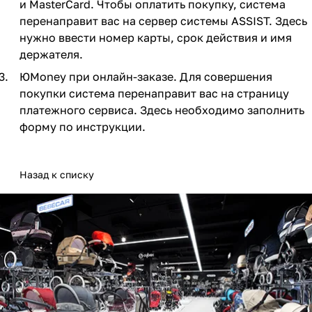
и MasterCard. Чтобы оплатить покупку, система
Мягкая мебель
Подвесные игрушки и растяжки
11
3
перенаправит вас на сервер системы ASSIST. Здесь
нужно ввести номер карты, срок действия и имя
Манежи
Спортивные комплексы и инвентарь
29
17
держателя.
Шезлонги и электрокачели
Творчество
16
1
ЮMoney при онлайн-заказе. Для совершения
покупки система перенаправит вас на страницу
Увлажнители воздуха
Хранение игрушек
3
платежного сервиса. Здесь необходимо заполнить
форму по инструкции.
Качалки
3
Назад к списку