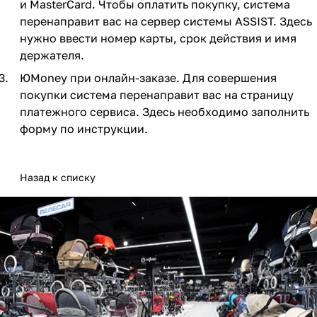
и MasterCard. Чтобы оплатить покупку, система
Мягкая мебель
Подвесные игрушки и растяжки
11
3
перенаправит вас на сервер системы ASSIST. Здесь
нужно ввести номер карты, срок действия и имя
Манежи
Спортивные комплексы и инвентарь
29
17
держателя.
Шезлонги и электрокачели
Творчество
16
1
ЮMoney при онлайн-заказе. Для совершения
покупки система перенаправит вас на страницу
Увлажнители воздуха
Хранение игрушек
3
платежного сервиса. Здесь необходимо заполнить
форму по инструкции.
Качалки
3
Назад к списку