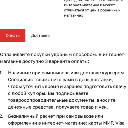
Комплектующие для колясок
Автокресла группы 2/3 (15-36 кг)
Комоды и тумбы
Самокаты
Конструкторы и пазлы
Поильники и чашки
Горшки и накладки на унитаз
Сумки для мамы
62
16
56
35
11
13
4
5
интернет-магазина и может
отличаться от цен в розничных
магазинах
Автокресла группы 3 (22-36 кг) (Бустеры)
Пеленальные столики и доски
Скейтборды
Куклы и аксессуары
Аспираторы
21
4
5
2
Базы ISOFIX
Коконы и позиционеры
Транспорт для зимы
Мобили
Косметика и средства гигиены
24
5
2
7
7
Оплата
Доставка
Аксессуары для автокресел и автомобиля
Матрасы и наматрасники
Электромобили
Музыкальные игрушки
Ножницы, расчески, предметы ухода
13
31
17
4
3
Оплачивайте покупки удобным способом. В интернет-
Постельные принадлежности
Ходунки
Мягкие игрушки
Подгузники
108
26
10
3
магазине доступно 3 варианта оплаты:
Наличные при самовывозе или доставке курьером.
Аксессуары для мебели
Сюжетные игры и симуляторы
Прорезыватели
17
6
6
Специалист свяжется с вами в день доставки,
чтобы уточнить время и заранее подготовить сдачу
Ковры и напольный текстиль
Погремушки, пищалки
Термометры, весы
10
19
4
с любой купюры. Вы подписываете
товаросопроводительные документы, вносите
Мебельные гарнитуры
Развивающие игрушки
Утилизаторы подгузников
6
1
денежные средства, получаете товар и чек.
Безналичный расчет при самовывозе или
Cтолы, стулья, подставки
Игровые коврики
10
14
оформлении в интернет-магазине: карты МИР, Visa