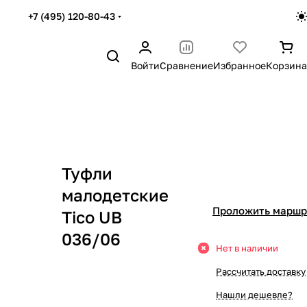
+7 (495) 120-80-43
Войти
Сравнение
Избранное
Корзина
1046
255
371
137
84
36
58
18
81
856
305
143
147
46
56
74
91
75
998
34
34
29
57
57
15
75
0
Туфли
288
117
39
83
30
33
67
32
57
малодетские
Проложить маршр
Tico UB
1046
143
118
65
61
47
22
15
72
036/06
Нет в наличии
161
141
56
39
22
16
23
77
Рассчитать доставку
869
194
330
119
58
31
2
7
Нашли дешевле?