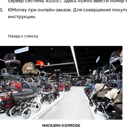
сервер системы ASSIST. Здесь нужно ввести номер 
Мягкая мебель
Подвесные игрушки и растяжки
ЮMoney при онлайн-заказе. Для совершения покупк
инструкции.
Манежи
Спортивные комплексы и инвентарь
Шезлонги и электрокачели
Творчество
Назад к списку
Увлажнители воздуха
Хранение игрушек
Качалки
МАГАЗИН КОЛЯСОК