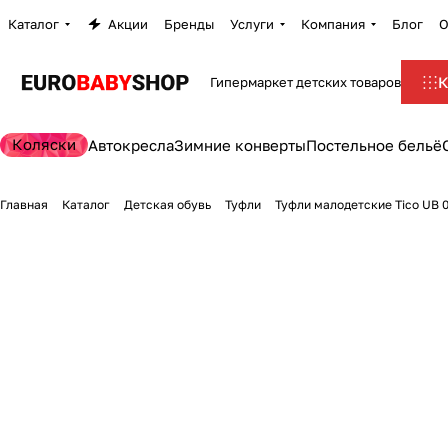
Каталог
Коляски
Автокресла и аксессуары
Детская комната
Конверты
Детский транспорт
Игрушки и игры
Все для кормления
Гигиена и уход
Для мамы
Акции
Бренды
Услуги
Компания
Блог
О
Перейти к разделу
Перейти к разделу
Перейти к разделу
Перейти к разделу
Перейти к разделу
Перейти к разделу
Перейти к разделу
Перейти к разделу
Перейти к разделу
К
Гипермаркет детских товаров
Коляски 2 в 1
Автокресла группы 0+ (0-13 кг)
Стульчики для кормления
Демисезонные конверты
Каталки и толокары
Батуты
Приготовление питания
Банные принадлежности
Молокоотсосы
Коляски
Автокресла
Зимние конверты
Постельное бельё
Коляски 3 в 1
Автокресла группы 0+/1 (0-18 кг)
Безопасность ребенка
Зимние конверты
Аккумуляторы и аксессуары
Игровые комплексы и горки
Бутылочки и соски
Ванночки, горки
Белье для беременных и кормящих
Главная
Каталог
Детская обувь
Туфли
Туфли малодетские Tico UB 
Прогулочные коляски
Автокресла группы 0+/1/2 (0-25 кг)
Радио- и видеоняни
Конверты
Шлемы и защита
Игрушки-каталки
Хранение детского питания
Игрушки для купания
Гигиена для мамы
Коляски для новорожденных (Люльки)
Автокресла группы 0+/1/2/3 (0-36кг)
Ночники, светильники, проекторы
Конверты на выписку
Беговелы
Качели и гамаки
Нагрудники
Коврики для купания
Кресла для кормления
Коляски для двойни и тройни
Автокресла группы 1 (9-18 кг)
Кроватки
Спальные конверты
Велосипеды
Песочницы и бассейны
Ниблеры
Полотенца, уголки
Подушки для беременных и кормящих
Коляски-трансформеры
Автокресла группы 1/2 (9-25 кг)
Детские шкафы
Гироскутеры
Игровые палатки
Посуда для кормления
Гигиена полости рта
Слинги, кенгуру, переноски
Аксессуары для колясок
Автокресла группы 1/2/3 (9-36 кг)
Колыбели и люльки
Педальные машины
Игрушечный транспорт
Пустышки
Грелки
Сумки в роддом