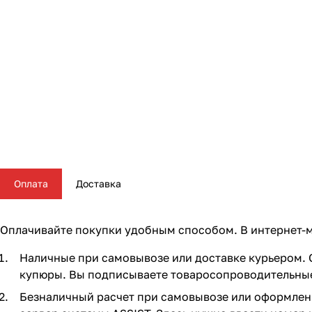
Комплектующие для колясок
Автокресла группы 2/3 (15-36 кг)
Комоды и тумбы
Самокаты
Конструкторы и пазлы
Поильники и чашки
Горшки и накладки на унитаз
Сумки для мамы
Автокресла группы 3 (22-36 кг) (Бустеры)
Пеленальные столики и доски
Скейтборды
Куклы и аксессуары
Аспираторы
Базы ISOFIX
Коконы и позиционеры
Транспорт для зимы
Мобили
Косметика и средства гигиены
Аксессуары для автокресел и автомобиля
Матрасы и наматрасники
Электромобили
Музыкальные игрушки
Ножницы, расчески, предметы ухода
Постельные принадлежности
Ходунки
Мягкие игрушки
Подгузники
Аксессуары для мебели
Сюжетные игры и симуляторы
Прорезыватели
Оплата
Доставка
Ковры и напольный текстиль
Погремушки, пищалки
Термометры, весы
Оплачивайте покупки удобным способом. В интернет-м
Мебельные гарнитуры
Развивающие игрушки
Утилизаторы подгузников
Наличные при самовывозе или доставке курьером. С
купюры. Вы подписываете товаросопроводительные 
Cтолы, стулья, подставки
Игровые коврики
Безналичный расчет при самовывозе или оформлении