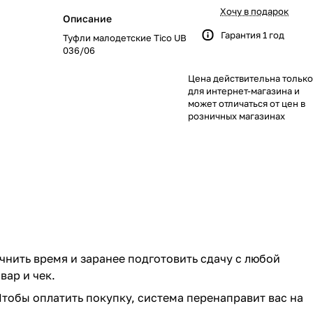
622
168
562
351
116
133
46
51
Хочу в подарок
Описание
Гарантия 1 год
Туфли малодетские Tico UB
219
40
58
23
8
036/06
Цена действительна только
244
59
28
74
79
для интернет-магазина и
может отличаться от цен в
139
319
174
48
35
розничных магазинах
1084
269
102
33
170
66
67
104
192
40
68
17
0
чнить время и заранее подготовить сдачу с любой
ар и чек.
103
143
Чтобы оплатить покупку, система перенаправит вас на