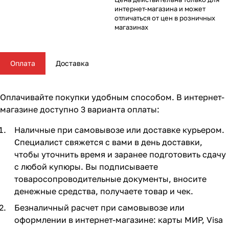
Комплектующие для колясок
Автокресла группы 2/3 (15-36 кг)
Комоды и тумбы
Самокаты
Конструкторы и пазлы
Поильники и чашки
Горшки и накладки на унитаз
Сумки для мамы
62
16
56
35
11
13
4
5
интернет-магазина и может
отличаться от цен в розничных
магазинах
Автокресла группы 3 (22-36 кг) (Бустеры)
Пеленальные столики и доски
Скейтборды
Куклы и аксессуары
Аспираторы
21
4
5
2
Базы ISOFIX
Коконы и позиционеры
Транспорт для зимы
Мобили
Косметика и средства гигиены
24
5
2
7
7
Оплата
Доставка
Аксессуары для автокресел и автомобиля
Матрасы и наматрасники
Электромобили
Музыкальные игрушки
Ножницы, расчески, предметы ухода
13
31
17
4
3
Оплачивайте покупки удобным способом. В интернет-
Постельные принадлежности
Ходунки
Мягкие игрушки
Подгузники
108
26
10
3
магазине доступно 3 варианта оплаты:
Наличные при самовывозе или доставке курьером.
Аксессуары для мебели
Сюжетные игры и симуляторы
Прорезыватели
17
6
6
Специалист свяжется с вами в день доставки,
чтобы уточнить время и заранее подготовить сдачу
Ковры и напольный текстиль
Погремушки, пищалки
Термометры, весы
10
19
4
с любой купюры. Вы подписываете
товаросопроводительные документы, вносите
Мебельные гарнитуры
Развивающие игрушки
Утилизаторы подгузников
6
1
денежные средства, получаете товар и чек.
Безналичный расчет при самовывозе или
Cтолы, стулья, подставки
Игровые коврики
10
14
оформлении в интернет-магазине: карты МИР, Visa