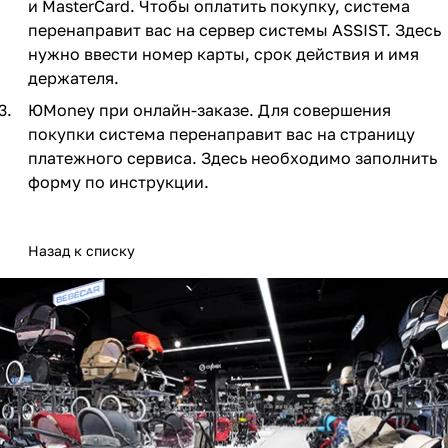
и MasterCard. Чтобы оплатить покупку, система
Мягкая мебель
Подвесные игрушки и растяжки
11
3
перенаправит вас на сервер системы ASSIST. Здесь
нужно ввести номер карты, срок действия и имя
Манежи
Спортивные комплексы и инвентарь
29
17
держателя.
Шезлонги и электрокачели
Творчество
16
1
ЮMoney при онлайн-заказе. Для совершения
покупки система перенаправит вас на страницу
Увлажнители воздуха
Хранение игрушек
3
платежного сервиса. Здесь необходимо заполнить
форму по инструкции.
Качалки
3
Назад к списку