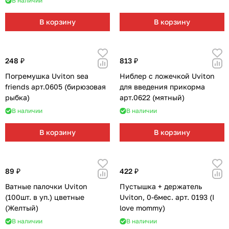
В наличии
В корзину
В корзину
248 ₽
813 ₽
Погремушка Uviton sea
Ниблер с ложечкой Uviton
friends арт.0605 (бирюзовая
для введения прикорма
рыбка)
арт.0622 (мятный)
В наличии
В наличии
В корзину
В корзину
89 ₽
422 ₽
Ватные палочки Uviton
Пустышка + держатель
(100шт. в уп.) цветные
Uviton, 0-6мес. арт. 0193 (I
(Желтый)
love mommy)
В наличии
В наличии