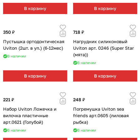
В корзину
В корзину
350 ₽
718 ₽
Пустышка ортодонтическая
Нагрудник силиконовый
Uviton (2шт. в уп.) (6-12мес)
Uviton арт. 0246 (Super Star
(мята))
В наличии
В наличии
В корзину
В корзину
221 ₽
248 ₽
Набор Uviton Ложечка и
Погремушка Uviton sea
вилочка пластичные
friends арт.0605 (лиловая
арт.0621 (Голубой)
рыбка)
В наличии
В наличии