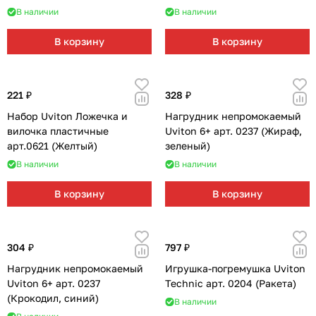
Мягкая мебель
Подвесные игрушки и растяжки
11
3
В наличии
В наличии
Манежи
Спортивные комплексы и инвентарь
29
17
В корзину
В корзину
Шезлонги и электрокачели
Творчество
16
1
221 ₽
328 ₽
Увлажнители воздуха
Хранение игрушек
3
Набор Uviton Ложечка и
Нагрудник непромокаемый
вилочка пластичные
Uviton 6+ арт. 0237 (Жираф,
Качалки
3
арт.0621 (Желтый)
зеленый)
В наличии
В наличии
В корзину
В корзину
304 ₽
797 ₽
Нагрудник непромокаемый
Игрушка-погремушка Uviton
Uviton 6+ арт. 0237
Technic арт. 0204 (Ракета)
(Крокодил, синий)
В наличии