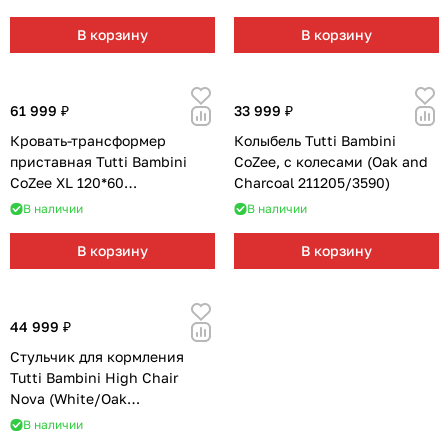
Мягкая мебель
Подвесные игрушки и растяжки
11
3
В корзину
В корзину
Манежи
Спортивные комплексы и инвентарь
29
17
Шезлонги и электрокачели
Творчество
16
1
61 999 ₽
33 999 ₽
Кровать-трансформер
Колыбель Tutti Bambini
Увлажнители воздуха
Хранение игрушек
3
приставная Tutti Bambini
CoZee, с колесами (Oak and
CoZee XL 120*60
Charcoal 211205/3590)
(Oak/Charcoal 211209/3590)
Качалки
3
В наличии
В наличии
В корзину
В корзину
44 999 ₽
Стульчик для кормления
Tutti Bambini High Chair
Nova (White/Oak
611010/3511B)
В наличии