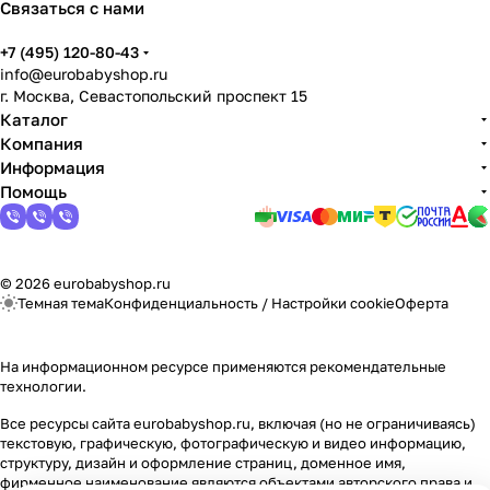
Связаться с нами
Мягкая мебель
Подвесные игрушки и растяжки
11
3
+7 (495) 120-80-43
Манежи
Спортивные комплексы и инвентарь
29
17
info@eurobabyshop.ru
г. Москва, Севастопольский проспект 15
Шезлонги и электрокачели
Творчество
16
1
Каталог
Компания
Информация
Увлажнители воздуха
Хранение игрушек
3
Помощь
Качалки
3
© 2026 eurobabyshop.ru
Темная тема
Конфиденциальность
/
Настройки cookie
Оферта
На информационном ресурсе применяются
рекомендательные
технологии
.
Все ресурсы сайта eurobabyshop.ru, включая (но не ограничиваясь)
текстовую, графическую, фотографическую и видео информацию,
структуру, дизайн и оформление страниц, доменное имя,
фирменное наименование являются объектами авторского права и