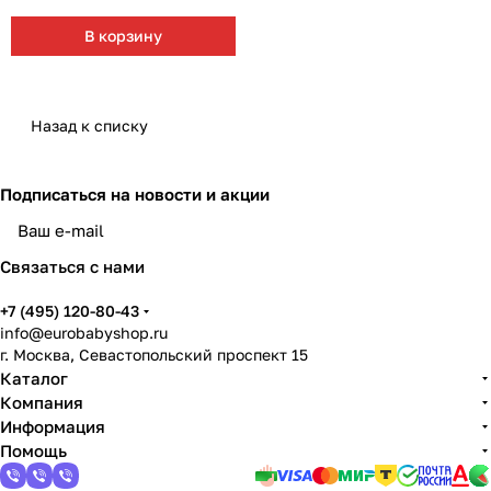
Мягкая мебель
Подвесные игрушки и растяжки
11
3
В корзину
Манежи
Спортивные комплексы и инвентарь
29
17
Шезлонги и электрокачели
Творчество
16
1
Назад к списку
Увлажнители воздуха
Хранение игрушек
3
Подписаться
на новости и акции
Качалки
3
Связаться с нами
+7 (495) 120-80-43
info@eurobabyshop.ru
г. Москва, Севастопольский проспект 15
Каталог
Компания
Информация
Помощь