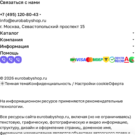
Связаться с нами
Мягкая мебель
Подвесные игрушки и растяжки
11
3
+7 (495) 120-80-43
Манежи
Спортивные комплексы и инвентарь
29
17
info@eurobabyshop.ru
г. Москва, Севастопольский проспект 15
Шезлонги и электрокачели
Творчество
16
1
Каталог
Компания
Информация
Увлажнители воздуха
Хранение игрушек
3
Помощь
Качалки
3
© 2026 eurobabyshop.ru
Темная тема
Конфиденциальность
/
Настройки cookie
Оферта
На информационном ресурсе применяются
рекомендательные
технологии
.
Все ресурсы сайта eurobabyshop.ru, включая (но не ограничиваясь)
текстовую, графическую, фотографическую и видео информацию,
структуру, дизайн и оформление страниц, доменное имя,
фирменное наименование являются объектами авторского права и