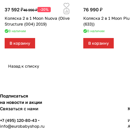
Мягкая мебель
Подвесные игрушки и растяжки
37 592 ₽
76 990 ₽
-20%
46 990 ₽
Манежи
Спортивные комплексы и инвентарь
Коляска 2 в 1 Moon Nuova (Olive
Коляска 2 в 1 Moon Piu
Structure (004) 2019)
(633))
Шезлонги и электрокачели
Творчество
В наличии
В наличии
В корзину
В корзину
Увлажнители воздуха
Хранение игрушек
Качалки
Назад к списку
Подписаться
на новости и акции
Связаться с нами
+7 (495) 120-80-43
info@eurobabyshop.ru