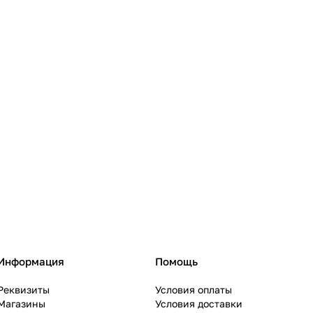
111
36
296
177
166
12
33
4
38
Информация
Помощь
Реквизиты
Условия оплаты
Магазины
Условия доставки