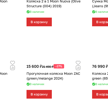
Moon
Коляска 2 в 1 Moon Nuova (Olive
Сумка Mo
Structure (004) 2019)
(Jeans (9
В наличии
В наличи
В корзину
В корз
15 600 ₽
76 990 ₽
-27%
21 490 ₽
Moon
Прогулочная коляска Moon ZAC
Коляска 2
(green/melange 2024)
green (65
В наличии
В наличи
В корзину
В корз