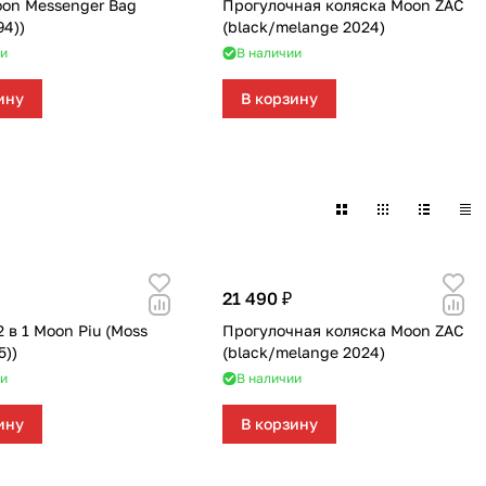
on Messenger Bag
Прогулочная коляска Moon ZAC
168
562
621
351
116
133
46
51
94))
(black/melange 2024)
и
В наличии
219
40
58
23
8
ину
В корзину
244
59
28
74
79
139
319
174
48
35
1084
269
102
33
170
66
67
21 490 ₽
 в 1 Moon Piu (Moss
Прогулочная коляска Moon ZAC
104
192
40
5))
(black/melange 2024)
и
В наличии
68
17
0
ину
В корзину
103
143