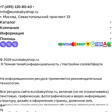
Мягкая мебель
Подвесные игрушки и растяжки
11
3
+7 (495) 120-80-43
info@eurobabyshop.ru
Манежи
Спортивные комплексы и инвентарь
29
17
г. Москва, Севастопольский проспект 15
Каталог
Шезлонги и электрокачели
Творчество
16
1
Компания
Информация
Помощь
Увлажнители воздуха
Хранение игрушек
3
Качалки
3
© 2026 eurobabyshop.ru
Темная тема
Конфиденциальность
/
Настройки cookie
Оферта
На информационном ресурсе применяются
рекомендательные
технологии
.
Все ресурсы сайта eurobabyshop.ru, включая (но не ограничиваясь)
текстовую, графическую, фотографическую и видео информацию,
структуру, дизайн и оформление страниц, доменное имя,
фирменное наименование являются объектами авторского права и
прав на интеллектуальную собственность, защищены российским