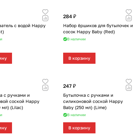
111
36
284 ₽
296
177
атель с водой Happy
Набор ёршиков для бутылочек и
t)
сосок Happy Baby (Red)
166
12
и
В наличии
33
4
ину
В корзину
38
247 ₽
а с ручками и
Бутылочка с ручками и
вой соской Happy
силиконовой соской Happy
 мл) (Lilac)
Baby (250 мл) (Lime)
и
В наличии
ину
В корзину