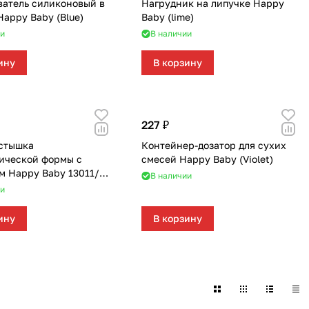
атель силиконовый в
Нагрудник на липучке Happy
622
168
562
351
116
133
46
51
Happy Baby (Blue)
Baby (lime)
и
В наличии
219
40
58
23
8
ину
В корзину
244
59
28
74
79
139
319
174
48
35
227 ₽
стышка
Контейнер-дозатор для сухих
1084
269
102
33
ической формы с
смесей Happy Baby (Violet)
м Happy Baby 13011/1
В наличии
170
66
67
и
104
192
40
ину
В корзину
68
17
0
103
143