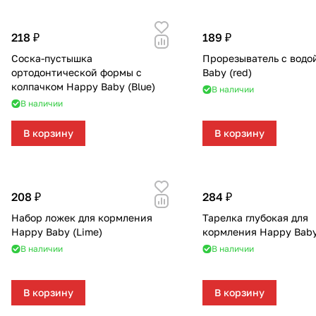
Мягкая мебель
Подвесные игрушки и растяжки
218 ₽
189 ₽
Манежи
Спортивные комплексы и инвентарь
Соска-пустышка
Прорезыватель с водо
ортодонтической формы с
Baby (red)
Шезлонги и электрокачели
Творчество
колпачком Happy Baby (Blue)
В наличии
В наличии
Увлажнители воздуха
Хранение игрушек
В корзину
В корзину
Качалки
208 ₽
284 ₽
Набор ложек для кормления
Тарелка глубокая для
Happy Baby (Lime)
кормления Happy Baby
В наличии
В наличии
В корзину
В корзину