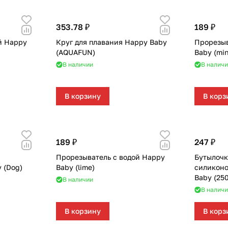
353.78 ₽
189 ₽
й Happy
Круг для плавания Happy Baby
Прорезыв
(AQUAFUN)
Baby (min
В наличии
В наличи
В корзину
В корз
189 ₽
247 ₽
Прорезыватель с водой Happy
Бутылочк
 (Dog)
Baby (lime)
силиконо
Baby (250
В наличии
В наличи
В корзину
В корз