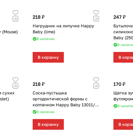
218 ₽
247 ₽
Нагрудник на липучке Happy
Бутылочк
 (Mouse)
Baby (lime)
силиконо
Baby (250
В наличии
В наличи
В корзину
В корз
218 ₽
170 ₽
я сухих
Соска-пустышка
Щетка зу
olet)
ортодонтической формы с
футляром
колпачком Happy Baby 13011/1
В наличи
(blue)
В наличии
В корзину
В корз