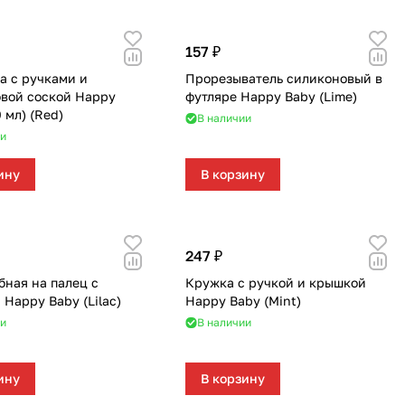
157 ₽
а с ручками и
Прорезыватель силиконовый в
вой соской Happy
футляре Happy Baby (Lime)
 мл) (Red)
В наличии
и
ину
В корзину
247 ₽
бная на палец с
Кружка с ручкой и крышкой
 Happy Baby (Lilac)
Happy Baby (Mint)
и
В наличии
ину
В корзину