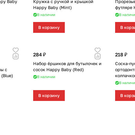
ppy Baby
Кружка с ручкой и крышкой
Прорезыв
Happy Baby (Mint)
футляре 
В наличии
В наличи
В корзину
В корз
284 ₽
218 ₽
Набор ёршиков для бутылочек и
Соска-пу
мы с
сосок Happy Baby (Red)
ортодонт
(Blue)
колпачко
В наличии
(yellow)
В наличи
В корзину
В корз