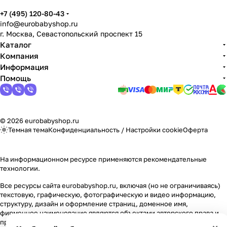
Мягкая мебель
Подвесные игрушки и растяжки
11
3
+7 (495) 120-80-43
info@eurobabyshop.ru
Манежи
Спортивные комплексы и инвентарь
29
17
г. Москва, Севастопольский проспект 15
Каталог
Шезлонги и электрокачели
Творчество
16
1
Компания
Информация
Помощь
Увлажнители воздуха
Хранение игрушек
3
Качалки
3
© 2026 eurobabyshop.ru
Темная тема
Конфиденциальность
/
Настройки cookie
Оферта
На информационном ресурсе применяются
рекомендательные
технологии
.
Все ресурсы сайта eurobabyshop.ru, включая (но не ограничиваясь)
текстовую, графическую, фотографическую и видео информацию,
структуру, дизайн и оформление страниц, доменное имя,
фирменное наименование являются объектами авторского права и
прав на интеллектуальную собственность, защищены российским