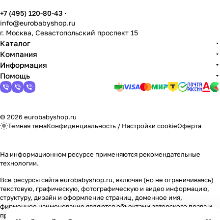
Мягкая мебель
Подвесные игрушки и растяжки
11
3
+7 (495) 120-80-43
info@eurobabyshop.ru
Манежи
Спортивные комплексы и инвентарь
29
17
г. Москва, Севастопольский проспект 15
Каталог
Шезлонги и электрокачели
Творчество
16
1
Компания
Информация
Помощь
Увлажнители воздуха
Хранение игрушек
3
Качалки
3
© 2026 eurobabyshop.ru
Темная тема
Конфиденциальность
/
Настройки cookie
Оферта
На информационном ресурсе применяются
рекомендательные
технологии
.
Все ресурсы сайта eurobabyshop.ru, включая (но не ограничиваясь)
текстовую, графическую, фотографическую и видео информацию,
структуру, дизайн и оформление страниц, доменное имя,
фирменное наименование являются объектами авторского права и
прав на интеллектуальную собственность, защищены российским