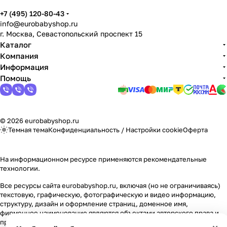
Мягкая мебель
Подвесные игрушки и растяжки
11
3
+7 (495) 120-80-43
info@eurobabyshop.ru
Манежи
Спортивные комплексы и инвентарь
29
17
г. Москва, Севастопольский проспект 15
Каталог
Шезлонги и электрокачели
Творчество
16
1
Компания
Информация
Помощь
Увлажнители воздуха
Хранение игрушек
3
Качалки
3
© 2026 eurobabyshop.ru
Темная тема
Конфиденциальность
/
Настройки cookie
Оферта
На информационном ресурсе применяются
рекомендательные
технологии
.
Все ресурсы сайта eurobabyshop.ru, включая (но не ограничиваясь)
текстовую, графическую, фотографическую и видео информацию,
структуру, дизайн и оформление страниц, доменное имя,
фирменное наименование являются объектами авторского права и
прав на интеллектуальную собственность, защищены российским