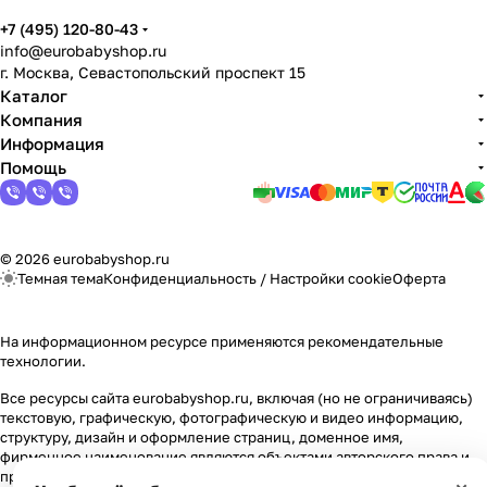
Мягкая мебель
Подвесные игрушки и растяжки
11
3
+7 (495) 120-80-43
info@eurobabyshop.ru
Манежи
Спортивные комплексы и инвентарь
29
17
г. Москва, Севастопольский проспект 15
Каталог
Шезлонги и электрокачели
Творчество
16
1
Компания
Информация
Помощь
Увлажнители воздуха
Хранение игрушек
3
Качалки
3
© 2026 eurobabyshop.ru
Темная тема
Конфиденциальность
/
Настройки cookie
Оферта
На информационном ресурсе применяются
рекомендательные
технологии
.
Все ресурсы сайта eurobabyshop.ru, включая (но не ограничиваясь)
текстовую, графическую, фотографическую и видео информацию,
структуру, дизайн и оформление страниц, доменное имя,
фирменное наименование являются объектами авторского права и
прав на интеллектуальную собственность, защищены российским