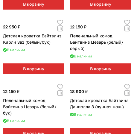
Мягкая мебель
Подвесные игрушки и растяжки
11
3
В корзину
В корзину
Манежи
Спортивные комплексы и инвентарь
29
17
22 950 ₽
12 150 ₽
Шезлонги и электрокачели
Творчество
16
1
Детская кроватка Байтвинз
Пеленальный комод
Карли 3в1 (белый/бук)
Байтвинз Цезарь (белый/
Увлажнители воздуха
Хранение игрушек
3
серый)
В наличии
В наличии
Качалки
3
В корзину
В корзину
12 150 ₽
18 900 ₽
Пеленальный комод
Детская кроватка Байтвинз
Байтвинз Цезарь (белый/
Даниэлла 3 (лунная ночь)
бук)
В наличии
В наличии
В корзину
В корзину