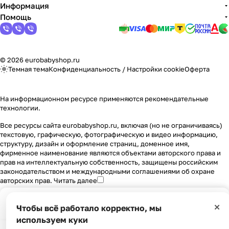
Информация
Помощь
© 2026 eurobabyshop.ru
Темная тема
Конфиденциальность
/
Настройки cookie
Оферта
На информационном ресурсе применяются
рекомендательные
технологии
.
Все ресурсы сайта eurobabyshop.ru, включая (но не ограничиваясь)
текстовую, графическую, фотографическую и видео информацию,
структуру, дизайн и оформление страниц, доменное имя,
фирменное наименование являются объектами авторского права и
прав на интеллектуальную собственность, защищены российским
законодательством и международными соглашениями об охране
авторских прав.
Читать далее
×
Чтобы всё работало корректно, мы
Главная
Каталог
Корзина
Избранные
Кабинет
Сравнение
используем куки