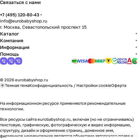
Связаться с нами
Мягкая мебель
Подвесные игрушки и растяжки
11
3
+7 (495) 120-80-43
Манежи
Спортивные комплексы и инвентарь
29
17
info@eurobabyshop.ru
г. Москва, Севастопольский проспект 15
Шезлонги и электрокачели
Творчество
16
1
Каталог
Компания
Информация
Увлажнители воздуха
Хранение игрушек
3
Помощь
Качалки
3
© 2026 eurobabyshop.ru
Темная тема
Конфиденциальность
/
Настройки cookie
Оферта
На информационном ресурсе применяются
рекомендательные
технологии
.
Все ресурсы сайта eurobabyshop.ru, включая (но не ограничиваясь)
текстовую, графическую, фотографическую и видео информацию,
структуру, дизайн и оформление страниц, доменное имя,
фирменное наименование являются объектами авторского права и