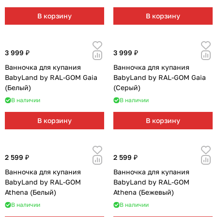
Мягкая мебель
Подвесные игрушки и растяжки
11
3
В корзину
В корзину
Манежи
Спортивные комплексы и инвентарь
29
17
Шезлонги и электрокачели
Творчество
16
1
3 999 ₽
3 999 ₽
Ванночка для купания
Ванночка для купания
Увлажнители воздуха
Хранение игрушек
3
BabyLand by RAL-GOM Gaia
BabyLand by RAL-GOM Gaia
(Белый)
(Серый)
Качалки
3
В наличии
В наличии
В корзину
В корзину
2 599 ₽
2 599 ₽
Ванночка для купания
Ванночка для купания
BabyLand by RAL-GOM
BabyLand by RAL-GOM
Athena (Белый)
Athena (Бежевый)
В наличии
В наличии