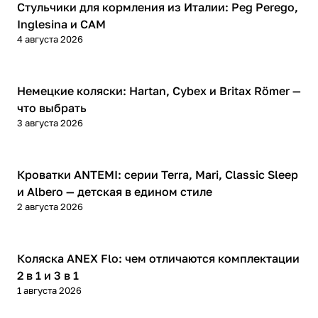
Обзоры товаров
Мягкая мебель
Подвесные игрушки и растяжки
Стульчики для кормления из Италии: Peg Perego,
11
3
Inglesina и CAM
4 августа 2026
Манежи
Спортивные комплексы и инвентарь
29
17
Шезлонги и электрокачели
Творчество
16
1
Советы покупателям
Немецкие коляски: Hartan, Cybex и Britax Römer —
что выбрать
Увлажнители воздуха
Хранение игрушек
3
3 августа 2026
Качалки
3
Обзоры товаров
Кроватки ANTEMI: серии Terra, Mari, Classic Sleep
и Albero — детская в едином стиле
2 августа 2026
Обзоры товаров
Коляска ANEX Flo: чем отличаются комплектации
2 в 1 и 3 в 1
1 августа 2026