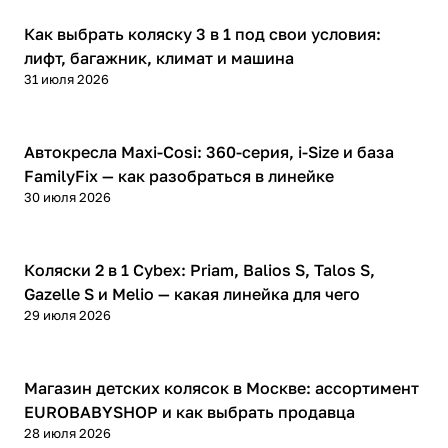
Советы покупателям
Как выбрать коляску 3 в 1 под свои условия:
лифт, багажник, климат и машина
31 июля 2026
Обзоры товаров
Автокресла Maxi-Cosi: 360-серия, i-Size и база
FamilyFix — как разобраться в линейке
30 июля 2026
Обзоры товаров
Коляски 2 в 1 Cybex: Priam, Balios S, Talos S,
Gazelle S и Melio — какая линейка для чего
29 июля 2026
Обзоры товаров
Магазин детских колясок в Москве: ассортимент
EUROBABYSHOP и как выбрать продавца
28 июля 2026